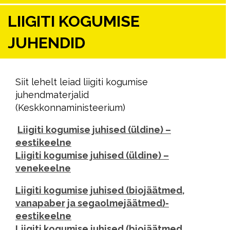
LIIGITI KOGUMISE
JUHENDID
Siit lehelt leiad liigiti kogumise
juhendmaterjalid
(Keskkonnaministeerium)
Liigiti kogumise juhised (üldine) –
eestikeelne
Liigiti kogumise juhised (üldine) –
venekeelne
Liigiti kogumise juhised (biojäätmed,
vanapaber ja segaolmejäätmed)-
eestikeelne
Liigiti kogumise juhised (biojäätmed,