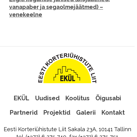
vanapaber ja segaolmejäätmed) –
venekeelne
EKÜL
Uudised
Koolitus
Õigusabi
Partnerid
Projektid
Galerii
Kontakt
Eesti Korteriühistute Liit Sakala 23A, 10141 Tallinn
tel. (+372) 6 275 740, fax (+372) 6 275 751