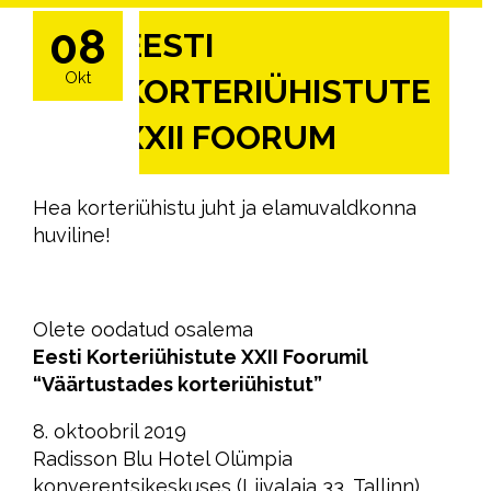
08
EESTI
Okt
KORTERIÜHISTUTE
XXII FOORUM
Hea korteriühistu juht ja elamuvaldkonna
huviline!
Olete oodatud osalema
Eesti Korteriühistute XXII Foorumil
“Väärtustades korteriühistut”
8. oktoobril 2019
Radisson Blu Hotel Olümpia
konverentsikeskuses (Liivalaia 33, Tallinn).