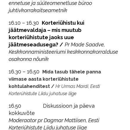
ennetuse ja süüteomenetluse büroo
juhtivkorrakaitseametnik
16.10 – 16.30
Korteriühistu kui
jäätmevaldaja – mis muutub
korteriühistute jaoks uue
jäätmeseadusega? /
Pr Made Saadve,
Keskkonnaministeeriumi keskkonnakorralduse
osakonna nõunik
16.30 – 16.50
Mida tasub tähele panna
viimase aasta korteriühistute
kohtulahenditest /
Hr Urmas Mardi, Eesti
Korterühistute Liidu juhatuse liige
16.50 Diskussioon ja päeva
kokkuvõte
Moderaator pr Dagmar Mattiisen, Eesti
Korteriühistute Liidu juhatuse liige