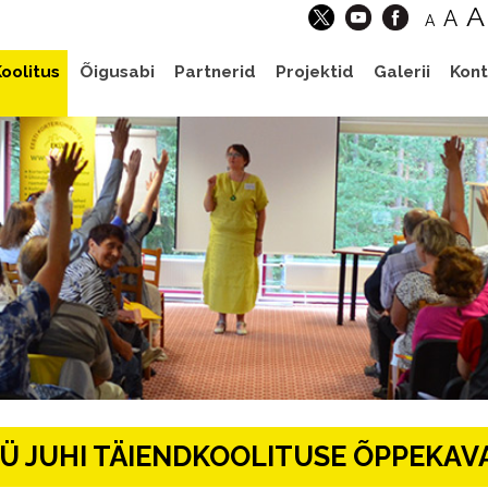
A
A
A
oolitus
Õigusabi
Partnerid
Projektid
Galerii
Kont
Ü JUHI TÄIENDKOOLITUSE ÕPPEKAV