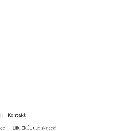
ii
Kontakt
.ee
|
Liitu EKÜL uudiskirjaga!