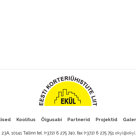
ised
Koolitus
Õigusabi
Partnerid
Projektid
Galer
a 23A, 10141 Tallinn tel. (+372) 6 275 740, fax (+372) 6 275 751
ekyl@ekyl