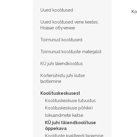
Uued koolitused
Ko
Uued koolitused vene keeles:
Hовые обучение
Toimunud koolitused
Toimunud koolituste materjalid
KÜ juhi täiendkoolitus
Korteriühistu juhi kutse
taotlemine
Koolituskeskusest
Koolituskeskuse tutvustus
Koolituskeskuse põhikiri
Isikuandmete kaitse
KÜ juhi täiendkoolituse
õppekava
Koolituste kvaliteedi tagamise