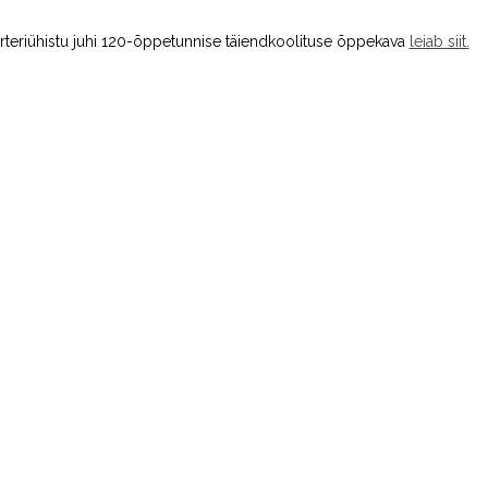
rteriühistu juhi 120-õppetunnise täiendkoolituse õppekava
leiab siit.