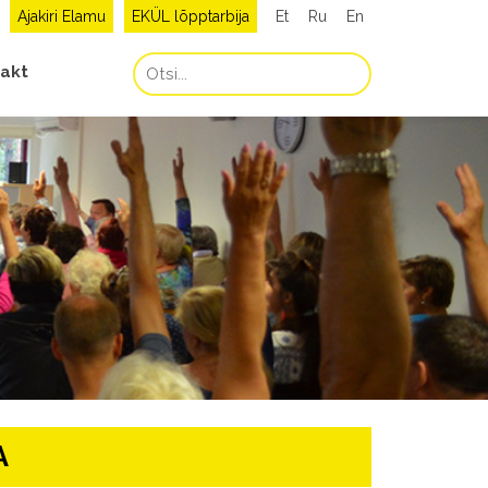
Ajakiri Elamu
EKÜL lõpptarbija
Et
Ru
En
akt
A