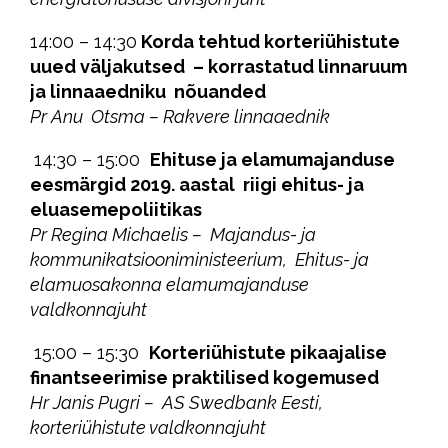
14:00 – 14:30
Korda tehtud korteriühistute
uued väljakutsed – korrastatud linnaruum
ja linnaaedniku nõuanded
Pr Anu Otsma – Rakvere linnaaednik
14:30 – 15:00
Ehituse ja elamumajanduse
eesmärgid 2019. aastal riigi ehitus- ja
eluasemepoliitikas
Pr Regina Michaelis – Majandus- ja
kommunikatsiooniministeerium, Ehitus- ja
elamuosakonna elamumajanduse
valdkonnajuht
15:00 – 15:30
Korteriühistute pikaajalise
finantseerimise praktilised kogemused
Hr Janis Pugri – AS Swedbank Eesti,
korteriühistute valdkonnajuht