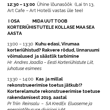
12:30 – 13:00
Ühine lõunasöök (Lai tn 13,
Art Cafe – Art Hotelli vastas üle tee)
I OSA MIDA UUT TOOB
KORTERIÜHISTUTELE KOLLASE MAA SEA
AASTA
13:00 – 13:30
Kuhu edasi, Virumaa
korteriühistud? Rakvere rõdud, linnaruumi
võimalused ja säästlik tarbimine
Hr Andres Jaadla – Eesti Korteriühistute Liit,
juhatuse esimees
13:30 – 14:00
Kas ja millal
rekonstrueerimise toetus jätkub!?
Korterelamute rekonstrueerimise toetuse
rakendamisest 2019. aastal
Pr Triin Reinsalu – SA KredEx Eluaseme ja
energiatõhususe divisjoni juht