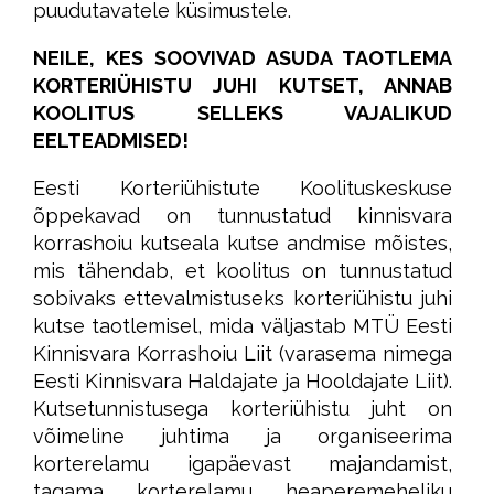
puudutavatele küsimustele.
NEILE, KES SOOVIVAD ASUDA TAOTLEMA
KORTERIÜHISTU JUHI KUTSET, ANNAB
KOOLITUS SELLEKS VAJALIKUD
EELTEADMISED!
Eesti Korteriühistute Koolituskeskuse
õppekavad on tunnustatud kinnisvara
korrashoiu kutseala kutse andmise mõistes,
mis tähendab, et koolitus on tunnustatud
sobivaks ettevalmistuseks korteriühistu juhi
kutse taotlemisel, mida väljastab MTÜ Eesti
Kinnisvara Korrashoiu Liit (varasema nimega
Eesti Kinnisvara Haldajate ja Hooldajate Liit).
Kutsetunnistusega korteriühistu juht on
võimeline juhtima ja organiseerima
korterelamu igapäevast majandamist,
tagama korterelamu heaperemeheliku