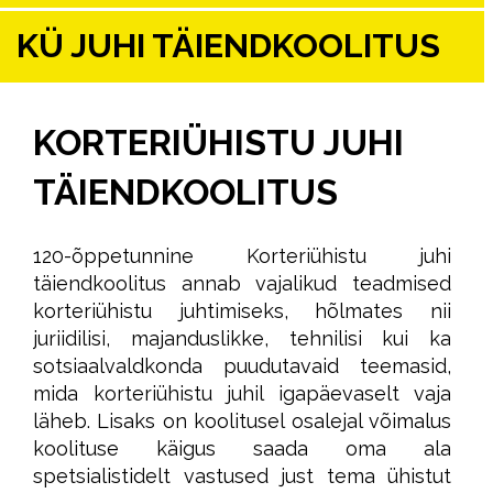
KÜ JUHI TÄIENDKOOLITUS
KORTERIÜHISTU JUHI
TÄIENDKOOLITUS
120-õppetunnine Korteriühistu juhi
täiendkoolitus annab vajalikud teadmised
korteriühistu juhtimiseks, hõlmates nii
juriidilisi, majanduslikke, tehnilisi kui ka
sotsiaalvaldkonda puudutavaid teemasid,
mida korteriühistu juhil igapäevaselt vaja
läheb. Lisaks on koolitusel osalejal võimalus
koolituse käigus saada oma ala
spetsialistidelt vastused just tema ühistut