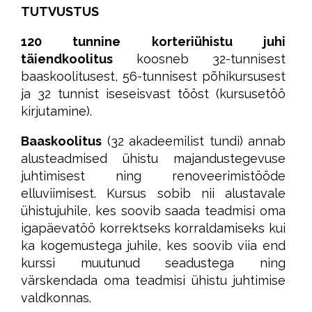
TUTVUSTUS
120 tunnine korteriühistu juhi
täiendkoolitus
koosneb 32-tunnisest
baaskoolitusest, 56-tunnisest põhikursusest
ja 32 tunnist iseseisvast tööst (kursusetöö
kirjutamine).
Baaskoolitus
(32 akadeemilist tundi) annab
alusteadmised ühistu majandustegevuse
juhtimisest ning renoveerimistööde
elluviimisest. Kursus sobib nii alustavale
ühistujuhile, kes soovib saada teadmisi oma
igapäevatöö korrektseks korraldamiseks kui
ka kogemustega juhile, kes soovib viia end
kurssi muutunud seadustega ning
värskendada oma teadmisi ühistu juhtimise
valdkonnas.