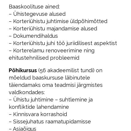
Baaskoolituse ained:
– Ühistegevuse alused
– Korteriühistu juhtimise üldpõhimõtted
– Korteriühistu majandamise alused
– Dokumendihaldus
– Korteriühistu juhi töö juriidilisest aspektist
– Korterelamu renoveerimine ning
ehitustehnilised probleemid
Põhikursus
(56 akadeemilist tundi) on
mõeldud baaskursuse läbinutele
täiendamaks oma teadmisi järgmistes
valdkondades:
– Ühistu juhtimine – suhtlemine ja
konfliktide lahendamine
– Kinnisvara korrashoid
– Sissejuhatus raamatupidamisse
– Asjaõigus