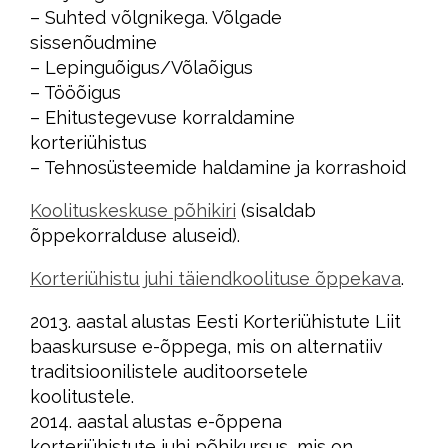
– Suhted võlgnikega. Võlgade
sissenõudmine
– Lepinguõigus/Võlaõigus
– Tööõigus
– Ehitustegevuse korraldamine
korteriühistus
– Tehnosüsteemide haldamine ja korrashoid
Koolituskeskuse põhikiri
(sisaldab
õppekorralduse aluseid).
Korteriühistu juhi täiendkoolituse õppekava
.
2013. aastal alustas Eesti Korteriühistute Liit
baaskursuse e-õppega, mis on alternatiiv
traditsioonilistele auditoorsetele
koolitustele.
2014. aastal alustas e-õppena
korteriühistute juhi põhikursus, mis on