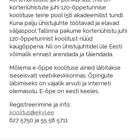
korteriühistute juhi 120-õppetunnise
koolituse teine pool (56 akadeemilist tund).
Kuna palju ühistujuhte töötavad ja elavad
väljaspool Tallinna pakume korteriühistu juhi
120-õppetunnist koolitust nüüd
kaugõppena. Nii on ühistujuhtidel üle Eesti
võimalik ennast arendada ja täiendada.
Mõlema e-õppe koolituse ained läbitakse
iseseisvalt veebikeskkonnas. Õpingute
läbimiseks on vajalik arvuti ja interneti
olemasolu. E-õpe on eesti keeles.
Registreerimine ja info:
koolitus@ekyl.ee
627 5750 ja 55 58 5711