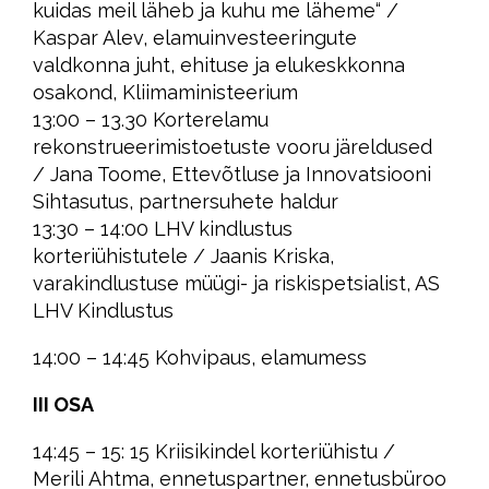
kuidas meil läheb ja kuhu me läheme“ /
Kaspar Alev, elamuinvesteeringute
valdkonna juht, ehituse ja elukeskkonna
osakond, Kliimaministeerium
13:00 – 13.30 Korterelamu
rekonstrueerimistoetuste vooru järeldused
/ Jana Toome, Ettevõtluse ja Innovatsiooni
Sihtasutus, partnersuhete haldur
13:30 – 14:00 LHV kindlustus
korteriühistutele / Jaanis Kriska,
varakindlustuse müügi- ja riskispetsialist, AS
LHV Kindlustus
14:00 – 14:45 Kohvipaus, elamumess
III OSA
14:45 – 15: 15 Kriisikindel korteriühistu /
Merili Ahtma, ennetuspartner, ennetusbüroo