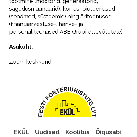
tootmine (mootorid, generaatorid,
sagedusmuundurid), korrashoiuteenused
(seadmed, süsteemid) ning äriteenused
(finantsarvestuse-, hanke- ja
personaliteenused ABB Grupi ettevõtetele).
Asukoht:
Zoom keskkond
EKÜL
Uudised
Koolitus
Õigusabi