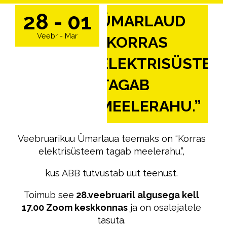
28 - 01
ÜMARLAUD
Veebr - Mar
“KORRAS
ELEKTRISÜSTEE
TAGAB
MEELERAHU.”
Veebruarikuu Ümarlaua teemaks on “Korras
elektrisüsteem tagab meelerahu.”,
kus ABB tutvustab uut teenust.
Toimub see
28.veebruaril algusega kell
17.00 Zoom keskkonnas
ja on osalejatele
tasuta.