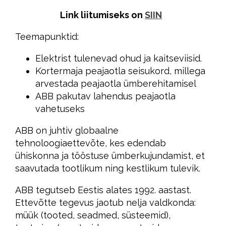
Link liitumiseks on
SIIN
Teemapunktid:
Elektrist tulenevad ohud ja kaitseviisid.
Kortermaja peajaotla seisukord, millega
arvestada peajaotla ümberehitamisel
ABB pakutav lahendus peajaotla
vahetuseks
ABB on juhtiv globaalne
tehnoloogiaettevõte, kes edendab
ühiskonna ja tööstuse ümberkujundamist, et
saavutada tootlikum ning kestlikum tulevik.
ABB tegutseb Eestis alates 1992. aastast.
Ettevõtte tegevus jaotub nelja valdkonda:
müük (tooted, seadmed, süsteemid),