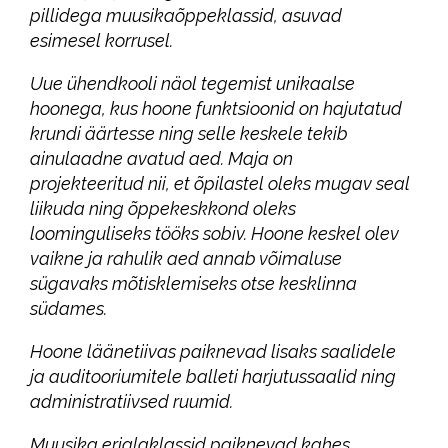
pillidega muusikaõppeklassid, asuvad
esimesel korrusel.
Uue ühendkooli näol tegemist unikaalse
hoonega, kus hoone funktsioonid on hajutatud
krundi äärtesse ning selle keskele tekib
ainulaadne avatud aed. Maja on
projekteeritud nii, et õpilastel oleks mugav seal
liikuda ning õppekeskkond oleks
loominguliseks tööks sobiv. Hoone keskel olev
vaikne ja rahulik aed annab võimaluse
sügavaks mõtisklemiseks otse kesklinna
südames.
Hoone läänetiivas paiknevad lisaks saalidele
ja auditooriumitele balleti harjutussaalid ning
administratiivsed ruumid.
Muusika erialaklassid paiknevad kahes