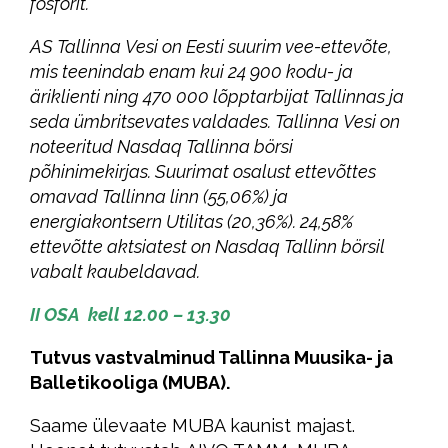
fosforit.
AS Tallinna Vesi on Eesti suurim vee-ettevõte,
mis teenindab enam kui 24 900 kodu- ja
äriklienti ning 470 000 lõpptarbijat Tallinnas ja
seda ümbritsevates valdades. Tallinna Vesi on
noteeritud Nasdaq Tallinna börsi
põhinimekirjas. Suurimat osalust ettevõttes
omavad Tallinna linn (55,06%) ja
energiakontsern Utilitas (20,36%). 24,58%
ettevõtte aktsiatest on Nasdaq Tallinn börsil
vabalt kaubeldavad.
II OSA kell 12.00 – 13.30
Tutvus vastvalminud Tallinna Muusika- ja
Balletikooliga (MUBA).
Saame ülevaate MUBA kaunist majast.