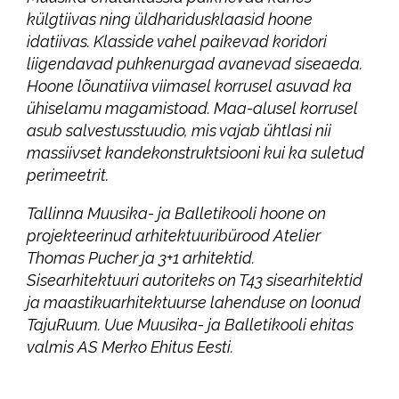
külgtiivas ning üldharidusklaasid hoone
idatiivas. Klasside vahel paikevad koridori
liigendavad puhkenurgad avanevad siseaeda.
Hoone lõunatiiva viimasel korrusel asuvad ka
ühiselamu magamistoad. Maa-alusel korrusel
asub salvestusstuudio, mis vajab ühtlasi nii
massiivset kandekonstruktsiooni kui ka suletud
perimeetrit.
Tallinna Muusika- ja Balletikooli hoone on
projekteerinud arhitektuuribürood Atelier
Thomas Pucher ja 3+1 arhitektid.
Sisearhitektuuri autoriteks on T43 sisearhitektid
ja maastikuarhitektuurse lahenduse on loonud
TajuRuum. Uue Muusika- ja Balletikooli ehitas
valmis AS Merko Ehitus Eesti.