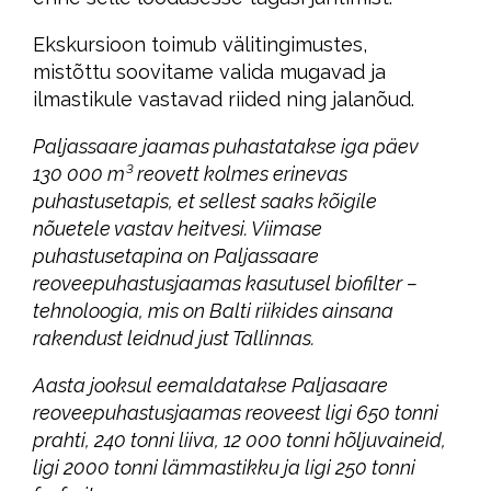
Ekskursioon toimub välitingimustes,
mistõttu soovitame valida mugavad ja
ilmastikule vastavad riided ning jalanõud.
Paljassaare jaamas puhastatakse iga päev
130 000 m³ reovett kolmes erinevas
puhastusetapis, et sellest saaks kõigile
nõuetele vastav heitvesi. Viimase
puhastusetapina on Paljassaare
reoveepuhastusjaamas kasutusel biofilter –
tehnoloogia, mis on Balti riikides ainsana
rakendust leidnud just Tallinnas.
Aasta jooksul eemaldatakse Paljasaare
reoveepuhastusjaamas reoveest ligi 650 tonni
prahti, 240 tonni liiva, 12 000 tonni hõljuvaineid,
ligi 2000 tonni lämmastikku ja ligi 250 tonni