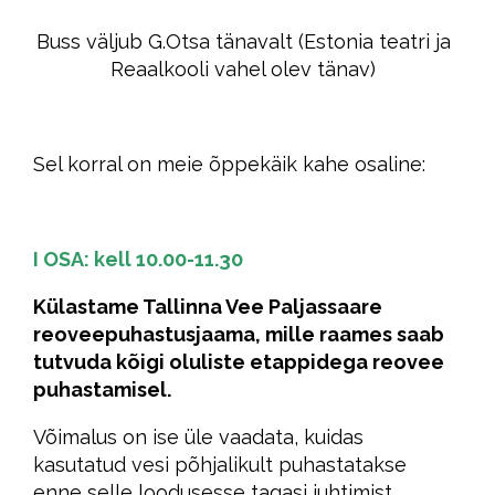
Buss väljub G.Otsa tänavalt (Estonia teatri ja
Reaalkooli vahel olev tänav)
Sel korral on meie õppekäik kahe osaline:
I OSA: kell 10.00-11.30
Külastame Tallinna Vee Paljassaare
reoveepuhastusjaama, mille raames saab
tutvuda kõigi oluliste etappidega reovee
puhastamisel.
Võimalus on ise üle vaadata, kuidas
kasutatud vesi põhjalikult puhastatakse
enne selle loodusesse tagasi juhtimist.