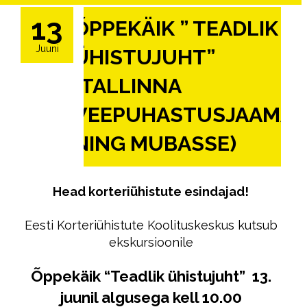
13
ÕPPEKÄIK ” TEADLIK
Juuni
ÜHISTUJUHT”
(TALLINNA
VEEPUHASTUSJAAMA
NING MUBASSE)
Head korteriühistute esindajad!
Eesti Korteriühistute Koolituskeskus kutsub
ekskursioonile
Õppekäik “Teadlik ühistujuht” 13
.
juunil algusega kell 10.00