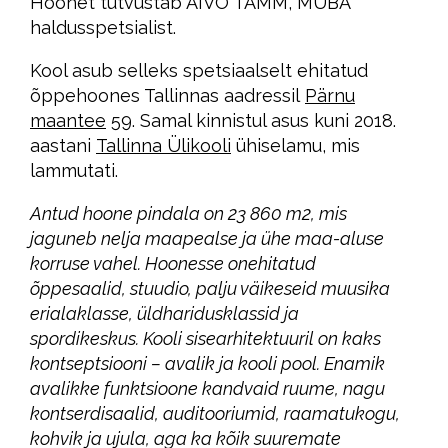
Hoonet tutvustab AIVO TAMM, MUBA
haldusspetsialist.
Kool asub selleks spetsiaalselt ehitatud
õppehoones Tallinnas aadressil
Pärnu
maantee
59. Samal kinnistul asus kuni 2018.
aastani
Tallinna Ülikooli
ühiselamu, mis
lammutati.
Antud hoone pindala on 23 860 m2, mis
jaguneb nelja maapealse ja ühe maa-aluse
korruse vahel. Hoonesse onehitatud
õppesaalid, stuudio, palju väikeseid muusika
erialaklasse, üldharidusklassid ja
spordikeskus. Kooli sisearhitektuuril on kaks
kontseptsiooni – avalik ja kooli pool. Enamik
avalikke funktsioone kandvaid ruume, nagu
kontserdisaalid, auditooriumid, raamatukogu,
kohvik ja ujula, aga ka kõik suuremate