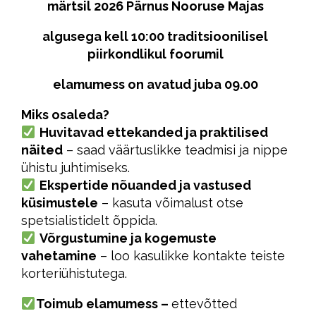
märtsil 2026 Pärnus Nooruse Majas
algusega kell 10:00 traditsioonilisel
piirkondlikul foorumil
elamumess on avatud juba 09.00
Miks osaleda?
Huvitavad ettekanded ja praktilised
näited
– saad väärtuslikke teadmisi ja nippe
ühistu juhtimiseks.
Ekspertide nõuanded ja vastused
küsimustele
– kasuta võimalust otse
spetsialistidelt õppida.
Võrgustumine ja kogemuste
vahetamine
– loo kasulikke kontakte teiste
korteriühistutega.
Toimub elamumess –
ettevõtted