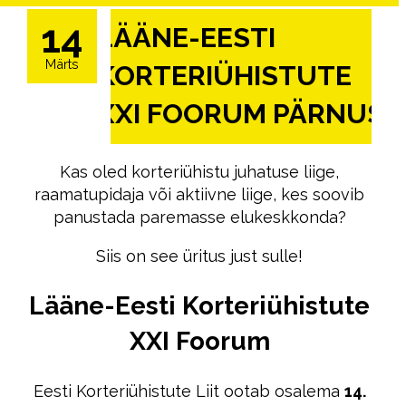
14
LÄÄNE-EESTI
Märts
KORTERIÜHISTUTE
XXI FOORUM PÄRNUS
Kas oled korteriühistu juhatuse liige,
raamatupidaja või aktiivne liige, kes soovib
panustada paremasse elukeskkonda?
Siis on see üritus just sulle!
Lääne-Eesti Korteriühistute
XXI Foorum
Eesti Korteriühistute Liit ootab osalema
14.