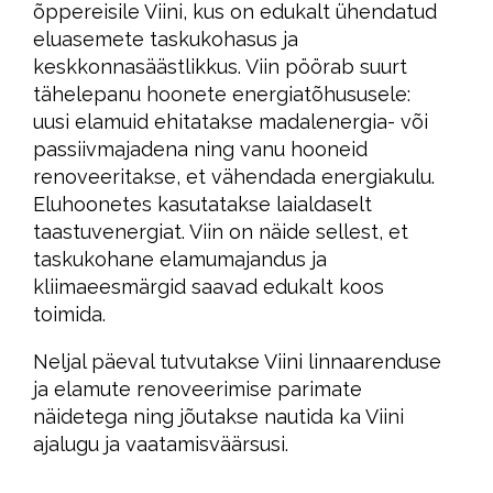
õppereisile Viini, kus on edukalt ühendatud
eluasemete taskukohasus ja
keskkonnasäästlikkus. Viin pöörab suurt
tähelepanu hoonete energiatõhususele:
uusi elamuid ehitatakse madalenergia- või
passiivmajadena ning vanu hooneid
renoveeritakse, et vähendada energiakulu.
Eluhoonetes kasutatakse laialdaselt
taastuvenergiat. Viin on näide sellest, et
taskukohane elamumajandus ja
kliimaeesmärgid saavad edukalt koos
toimida.
Neljal päeval tutvutakse Viini linnaarenduse
ja elamute renoveerimise parimate
näidetega ning jõutakse nautida ka Viini
ajalugu ja vaatamisväärsusi.