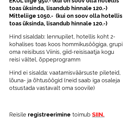
EKÜL liige 950.- (kui on soov olla hotellis
toas üksinda, lisandub hinnale 120.-)
Mitteliige 1050.- (kui on soov olla hotellis
toas üksinda, lisandub hinnale 120.-)
Hind sisaldab: lennupilet, hotellis koht 2-
kohalises toas koos hommikusöögiga, grupi
oma reisibuss Viinis, giid-reisisaatja kogu
reisi vältel, õppeprogramm
Hind ei sisalda: vaatamisväärsuste pileteid,
lõuna- ja õhtusöögid (neid saab iga osaleja
otsustada vastavalt oma soovile)
SIIN.
Reisile
registreerimine
toimub