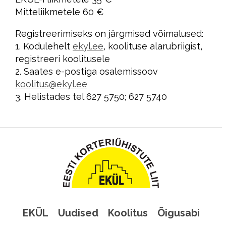
Mitteliikmetele 60 €
Registreerimiseks on järgmised võimalused:
1. Kodulehelt
ekyl.ee
, koolituse alarubriigist,
registreeri koolitusele
2. Saates e-postiga osalemissoov
koolitus@ekyl.ee
3. Helistades tel 627 5750; 627 5740
EKÜL
Uudised
Koolitus
Õigusabi