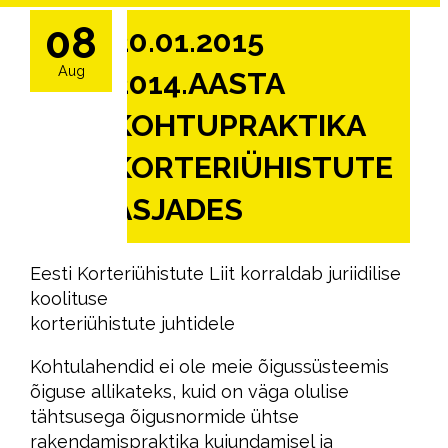
08
20.01.2015
Aug
2014.AASTA
KOHTUPRAKTIKA
KORTERIÜHISTUTE
ASJADES
Eesti Korteriühistute Liit korraldab juriidilise
koolituse
korteriühistute juhtidele
Kohtulahendid ei ole meie õigussüsteemis
õiguse allikateks, kuid on väga olulise
tähtsusega õigusnormide ühtse
rakendamispraktika kujundamisel ja