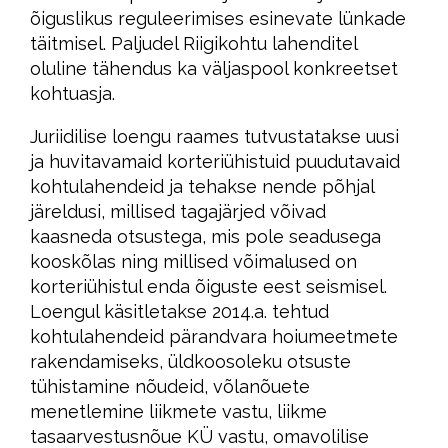
õiguslikus reguleerimises esinevate lünkade
täitmisel. Paljudel Riigikohtu lahenditel
oluline tähendus ka väljaspool konkreetset
kohtuasja.
Juriidilise loengu raames tutvustatakse uusi
ja huvitavamaid korteriühistuid puudutavaid
kohtulahendeid ja tehakse nende põhjal
järeldusi, millised tagajärjed võivad
kaasneda otsustega, mis pole seadusega
kooskõlas ning millised võimalused on
korteriühistul enda õiguste eest seismisel.
Loengul käsitletakse 2014.a. tehtud
kohtulahendeid pärandvara hoiumeetmete
rakendamiseks, üldkoosoleku otsuste
tühistamine nõudeid, võlanõuete
menetlemine liikmete vastu, liikme
tasaarvestusnõue KÜ vastu, omavolilise