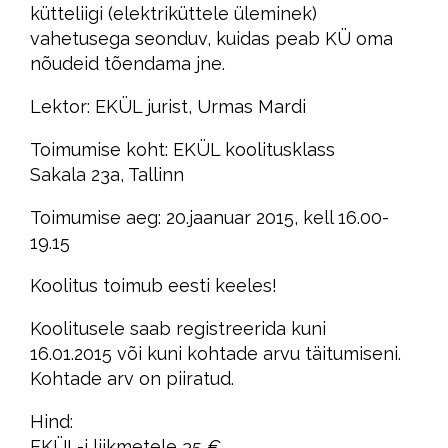
kütteliigi (elektriküttele üleminek)
vahetusega seonduv, kuidas peab KÜ oma
nõudeid tõendama jne.
Lektor: EKÜL jurist, Urmas Mardi
Toimumise koht: EKÜL koolitusklass
Sakala 23a, Tallinn
Toimumise aeg: 20.jaanuar 2015, kell 16.00-
19.15
Koolitus toimub eesti keeles!
Koolitusele saab registreerida kuni
16.01.2015 või kuni kohtade arvu täitumiseni.
Kohtade arv on piiratud.
Hind:
EKÜL-i liikmetele 35 €