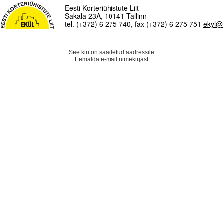
Eesti Korteriühistute Liit
Sakala 23A, 10141 Tallinn
tel. (+372) 6 275 740, fax (+372) 6 275 751
ekyl@
See kiri on saadetud aadressile
Eemalda e-mail nimekirjast