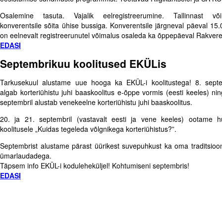
Osalemine tasuta. Vajalik eelregistreerumine. Tallinnast või
konverentsile sõita ühise bussiga. Konverentsile järgneval päeval 15.
on eelnevalt registreerunutel võimalus osaleda ka õppepäeval Rakvere
EDASI
Septembrikuu koolitused EKÜLis
Tarkusekuul alustame uue hooga ka EKÜL-i koolitustega! 8. septe
algab korteriühistu juhi baaskoolitus e-õppe vormis (eesti keeles) nin
septembril alustab venekeelne korteriühistu juhi baaskoolitus.
20. ja 21. septembril (vastavalt eesti ja vene keeles) ootame huv
koolitusele „Kuidas tegeleda võlgnikega korteriühistus?”.
Septembrist alustame pärast üürikest suvepuhkust ka oma traditsiooni
ümarlaudadega.
Täpsem info EKÜL-i koduleheküljel! Kohtumiseni septembris!
EDASI