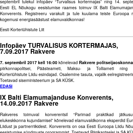
septembril tulekul infopäev “Turvalisus kortermajas” ning 14. septe
Eesti EL Nõukogu eesistumise raames toimuv IX Balti Elamumaja
Konverents. Registreeru varakult ja tule kuulama teiste Euroopa ri
kogemusi energiasäästust elamuvaldkonnas!
Eesti Korteriühistute Liit
Infopäev TURVALISUS KORTERMAJAS,
7.09.2017 Rakvere
7. septembril 2017 kell 16:00
kõnelevad
Rakvere politseijaoskonn
piirkonnapolitsei, Päästeameti, Maksu- ja Tolliameti ning 
Korteriühistute Liidu esindajad. Osalemine tasuta, vajalik eelregistreer
Toetavad siseministeerium ja SA KÜSK.
EDASI
IX Balti Elamumajanduse Konverents,
14.09.2017 Rakvere
Rakveres toimuval konverentsil “Parimad praktikad jätkusuu
elukeskkonna kujundamisel” kõnelevad elamuvaldkonna eksperdid Eu
Liidust ja partnerriikidest. Konverents on osa Eesti Euroopa Liidu Nõ
eesistumise sündmuste programmist. Toetavad Riigikantselei ja SA K