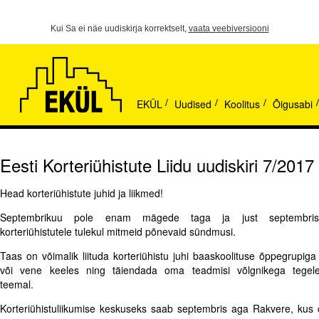
Kui Sa ei näe uudiskirja korrektselt,
vaata veebiversiooni
EKÜL
Uudised
Koolitus
Õigusabi
/
/
/
/
Eesti Korteriühistute Liidu uudiskiri 7/2017
Head korteriühistute juhid ja liikmed!
Septembrikuu pole enam mägede taga ja just septembri
korteriühistutele tulekul mitmeid põnevaid sündmusi.
Taas on võimalik liituda korteriühistu juhi baaskoolituse õppegrupiga 
või vene keeles ning täiendada oma teadmisi võlgnikega tegel
teemal.
Korteriühistuliikumise keskuseks saab septembris aga Rakvere, kus 