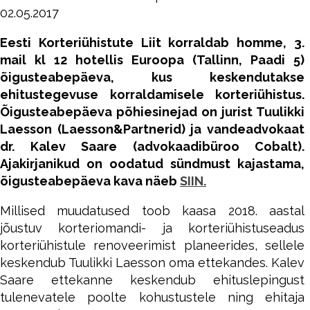
02.05.2017
Eesti Korteriühistute Liit korraldab homme, 3.
mail kl 12 hotellis Euroopa (Tallinn, Paadi 5)
õigusteabepäeva, kus keskendutakse
ehitustegevuse korraldamisele korteriühistus.
Õigusteabepäeva põhiesinejad on jurist Tuulikki
Laesson (Laesson&Partnerid) ja vandeadvokaat
dr. Kalev Saare (advokaadibüroo Cobalt).
Ajakirjanikud on oodatud sündmust kajastama,
õigusteabepäeva kava näeb
SIIN.
Millised muudatused toob kaasa 2018. aastal
jõustuv korteriomandi- ja korteriühistuseadus
korteriühistule renoveerimist planeerides, sellele
keskendub Tuulikki Laesson oma ettekandes. Kalev
Saare ettekanne keskendub ehituslepingust
tulenevatele poolte kohustustele ning ehitaja