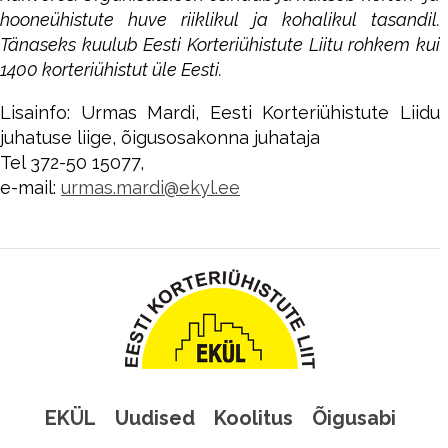
hooneühistute huve riiklikul ja kohalikul tasandil.
Tänaseks kuulub Eesti Korteriühistute Liitu rohkem kui
1400 korteriühistut üle Eesti.
Lisainfo: Urmas Mardi, Eesti Korteriühistute Liidu
juhatuse liige, õigusosakonna juhataja
Tel 372-50 15077,
e-mail:
urmas.mardi@ekyl.ee
EKÜL
Uudised
Koolitus
Õigusabi