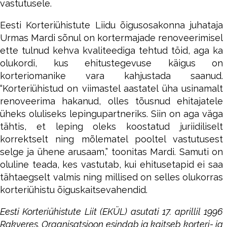
vastutusele.
Eesti Korteriühistute Liidu õigusosakonna juhataja
Urmas Mardi sõnul on kortermajade renoveerimisel
ette tulnud kehva kvaliteediga tehtud töid, aga ka
olukordi, kus ehitustegevuse käigus on
korteriomanike vara kahjustada saanud.
“Korteriühistud on viimastel aastatel üha usinamalt
renoveerima hakanud, olles tõusnud ehitajatele
üheks oluliseks lepingupartneriks. Siin on aga väga
tähtis, et leping oleks koostatud juriidiliselt
korrektselt ning mõlematel pooltel vastutusest
selge ja ühene arusaam,” toonitas Mardi. Samuti on
oluline teada, kes vastutab, kui ehitusetapid ei saa
tähtaegselt valmis ning millised on selles olukorras
korteriühistu õiguskaitsevahendid.
Eesti Korteriühistute Liit (EKÜL) asutati 17. aprillil 1996
Rakveres. Organisatsioon esindab ja kaitseb korteri- ja