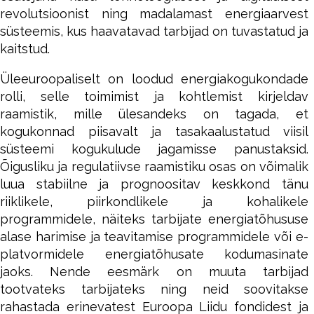
revolutsioonist ning madalamast energiaarvest
süsteemis, kus haavatavad tarbijad on tuvastatud ja
kaitstud.
Üleeuroopaliselt on loodud energiakogukondade
rolli, selle toimimist ja kohtlemist kirjeldav
raamistik, mille ülesandeks on tagada, et
kogukonnad piisavalt ja tasakaalustatud viisil
süsteemi kogukulude jagamisse panustaksid.
Õigusliku ja regulatiivse raamistiku osas on võimalik
luua stabiilne ja prognoositav keskkond tänu
riiklikele, piirkondlikele ja kohalikele
programmidele, näiteks tarbijate energiatõhususe
alase harimise ja teavitamise programmidele või e-
platvormidele energiatõhusate kodumasinate
jaoks. Nende eesmärk on muuta tarbijad
tootvateks tarbijateks ning neid soovitakse
rahastada erinevatest Euroopa Liidu fondidest ja