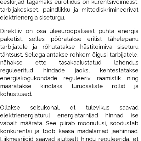
eeskirjad tagamaks euroliidus on kurentsivõimelist,
tarbijakeskset, paindlikku ja mittediskrimineerivat
elektrienergia siseturgu.
Direktiiv on osa üleeuroopalisest puhta energia
paketist, selles pööratakse erilist tähelepanu
tarbijatele ja rõhutatakse hästitoimiva siseturu
tähtsust. Sellega antakse rohkem õigusi tarbijatele,
nähakse ette tasakaalustatud lahendus
reguleeritud hindade jaoks, kehtestatakse
energiakogukondade reguleeriv raamistik ning
määratakse kindlaks turuosaliste rollid ja
kohustused.
Ollakse seisukohal, et tulevikus saavad
elektrienergiaturul energiatarnijad hinnad ise
vabalt määrata. See piirab moonutusi, soodustab
konkurentsi ja toob kaasa madalamad jaehinnad.
Liikmesriigid saavad ajutiselt hindu reguleerida, et