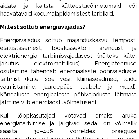
aidata ja kaitsta kütteostuvõimetumaid või
haavatavaid kodumajapidamistest tarbijaid.
Millest sõltub energiavajadus?
Energiavajadus sõltub majanduskasvu tempost,
elatustasemest, tööstussektori arengust ja
elektrienergia tarbimisvajadusest (näiteks küte,
jahutus, elektromobiilsus). Energiateenuse
osutamine tähendab energiaalaste põhivajaduste
täitmist (küte, soe vesi, kliimaseadmed, toidu
valmistamine, juurdepääs teabele ja muud).
Kõnealuste energiaalaste põhivajaduste täitmata
jätmine viib energiaostuvõimetuseni.
Kui lõppkasutajad võtavad omaks aruka
energiatarbimise ja järgivad seda, on võimalik
säästa 30–40% võrreldes praeguse
energiatarbimise tasemega. Võttes arvesse praegu