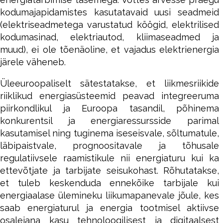
kodumajapidamistes kasutatavaid uusi seadmeid
(elektriseadmetega varustatud köögid, elektrilised
kodumasinad, elektriautod, kliimaseadmed ja
muud), ei ole tõenäoline, et vajadus elektrienergia
järele väheneb.
Üleeuroopaliselt sätestatakse, et liikmesriikide
riiklikud energiasüsteemid peavad integreeruma
piirkondlikul ja Euroopa tasandil, põhinema
konkurentsil ja energiaressursside parimal
kasutamisel ning tuginema iseseisvale, sõltumatule,
läbipaistvale, prognoositavale ja tõhusale
regulatiivsele raamistikule nii energiaturu kui ka
ettevõtjate ja tarbijate seisukohast. Rõhutatakse,
et tuleb keskenduda ennekõike tarbijale kui
energiaalase ülemineku liikumapanevale jõule, kes
saab energiaturul ja energia tootmisel aktiivse
osalejana kasu tehnoloogilisest ja digitaalsest