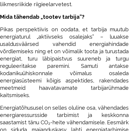
liikmesriikide riigieelarvetest.
Mida tähendab „tootev tarbija”?
Pikas perspektiivis on oodata, et tarbija muutub
energiaturul „aktiivseks osalejaks” – luuakse
usaldusväärsed vahendid energiahindade
võrdlemiseks ning et on võimalik toota ja turustada
energiat, turu läbipaistvus suureneb ja turgu
reguleeritakse paremini. Samuti antakse
kodanikuühiskonnale võimalus osaleda
energiasüsteemi kõigis aspektides, rakendades
meetmeid haavatavamate tarbijarühmade
kaitsmiseks.
Energiatõhususel on selles oluline osa, vähendades
energiaressursside tarbimist ja keskkonna
saastamist tänu CO₂-heite vähendamisele. Eesmärk
on siduda majanduskasv lahti energiatarbimise