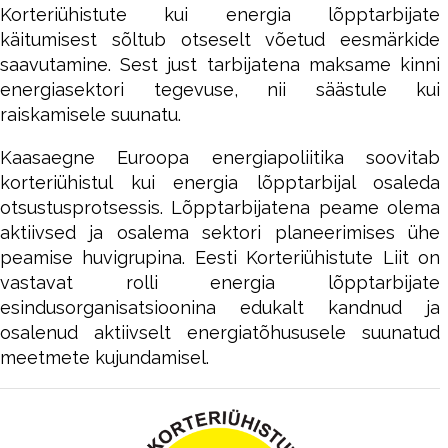
Korteriühistute kui energia lõpptarbijate
käitumisest sõltub otseselt võetud eesmärkide
saavutamine. Sest just tarbijatena maksame kinni
energiasektori tegevuse, nii säästule kui
raiskamisele suunatu.
Kaasaegne Euroopa energiapoliitika soovitab
korteriühistul kui energia lõpptarbijal osaleda
otsustusprotsessis. Lõpptarbijatena peame olema
aktiivsed ja osalema sektori planeerimises ühe
peamise huvigrupina. Eesti Korteriühistute Liit on
vastavat rolli energia lõpptarbijate
esindusorganisatsioonina edukalt kandnud ja
osalenud aktiivselt energiatõhususele suunatud
meetmete kujundamisel.