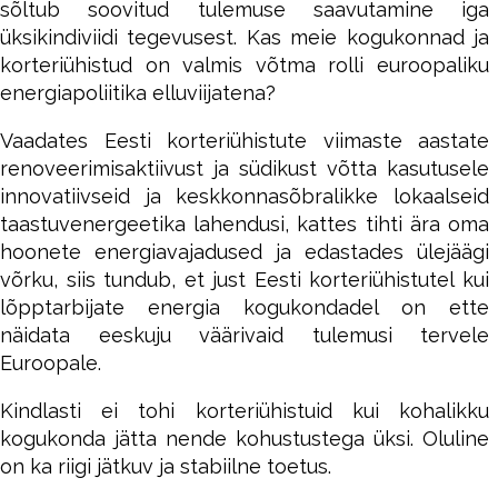
sõltub soovitud tulemuse saavutamine iga
üksikindiviidi tegevusest. Kas meie kogukonnad ja
korteriühistud on valmis võtma rolli euroopaliku
energiapoliitika elluviijatena?
Vaadates Eesti korteriühistute viimaste aastate
renoveerimisaktiivust ja südikust võtta kasutusele
innovatiivseid ja keskkonnasõbralikke lokaalseid
taastuvenergeetika lahendusi, kattes tihti ära oma
hoonete energiavajadused ja edastades ülejäägi
võrku, siis tundub, et just Eesti korteriühistutel kui
lõpptarbijate energia kogukondadel on ette
näidata eeskuju väärivaid tulemusi tervele
Euroopale.
Kindlasti ei tohi korteriühistuid kui kohalikku
kogukonda jätta nende kohustustega üksi. Oluline
on ka riigi jätkuv ja stabiilne toetus.