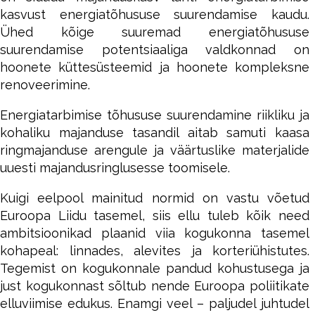
kasvust energiatõhususe suurendamise kaudu.
Ühed kõige suuremad energiatõhususe
suurendamise potentsiaaliga valdkonnad on
hoonete küttesüsteemid ja hoonete kompleksne
renoveerimine.
Energiatarbimise tõhususe suurendamine riikliku ja
kohaliku majanduse tasandil aitab samuti kaasa
ringmajanduse arengule ja väärtuslike materjalide
uuesti majandusringlusesse toomisele.
Kuigi eelpool mainitud normid on vastu võetud
Euroopa Liidu tasemel, siis ellu tuleb kõik need
ambitsioonikad plaanid viia kogukonna tasemel
kohapeal: linnades, alevites ja korteriühistutes.
Tegemist on kogukonnale pandud kohustusega ja
just kogukonnast sõltub nende Euroopa poliitikate
elluviimise edukus. Enamgi veel – paljudel juhtudel