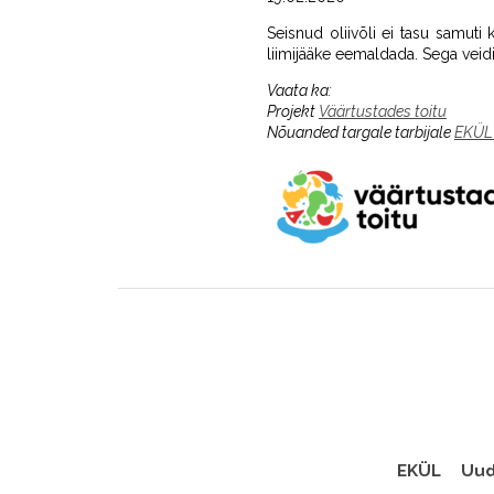
Seisnud oliivõli ei tasu samuti 
liimijääke eemaldada. Sega veid
Vaata ka:
Projekt
Väärtustades toitu
Nõuanded targale tarbijale
EKÜL 
EKÜL
Uud