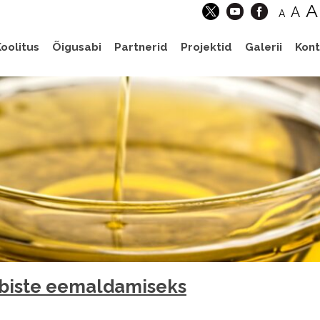
A
A
A
oolitus
Õigusabi
Partnerid
Projektid
Galerii
Kont
ebiste eemaldamiseks