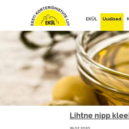
EKÜL
Uudised
K
Lihtne nipp kle
19.02.2020