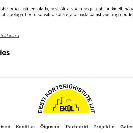
kohe prügikasti lennutada, sest õli ja soola segu aitab purkidelt, nõ
i õli soolaga, hõõru soovitud kohale ja puhasta pärast vee ning nõud
toidunipid
ised
Koolitus
Õigusabi
Partnerid
Projektid
Galer