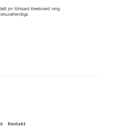
udelt jm tõrksaid kleebiseid ning
epesuvahendiga.
ii
Kontakt