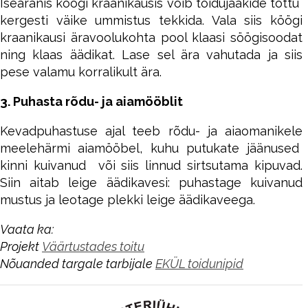
Iseäranis köögi kraanikausis võib toidujääkide tõttu
kergesti väike ummistus tekkida. Vala siis köögi
kraanikausi äravoolukohta pool klaasi söögisoodat
ning klaas äädikat. Lase sel ära vahutada ja siis
pese valamu korralikult ära.
3. Puhasta rõdu- ja aiamööblit
Kevadpuhastuse ajal teeb rõdu- ja aiaomanikele
meelehärmi aiamööbel, kuhu putukate jäänused
kinni kuivanud või siis linnud sirtsutama kipuvad.
Siin aitab leige äädikavesi: puhastage kuivanud
mustus ja leotage plekki leige äädikaveega.
Vaata ka:
Projekt
Väärtustades toitu
Nõuanded targale tarbijale
EKÜL toidunipid