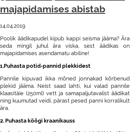
majapidamises abistab
14.04.2019
Poolik äädikapudel kipub kappi seisma jääma? Ära
seda mingil juhul ära viska, sest äädikas on
majapidamises asendamatu abiline!
1.Puhasta potid-pannid plekkidest
Pannile kipuvad ikka mõned jonnakad kõrbenud
plekid jääma. Neist saad lahti, kui valad pannile
klaasitäie (250ml) vett ja samapaljutavalist äädikat
ning kuumutad veidi, pärast pesed panni korralikult
ära.
2. Puhasta köögi kraanikauss