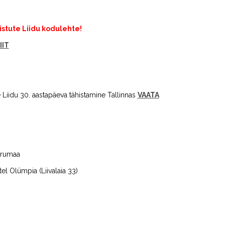
istute Liidu kodulehte!
IIT
 Liidu 30. aastapäeva tähistamine Tallinnas
VAATA
Virumaa
el Olümpia (Liivalaia 33)