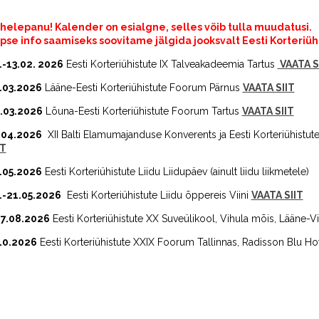
helepanu! Kalender on esialgne, selles võib tulla muudatusi.
pse info saamiseks soovitame jälgida jooksvalt Eesti Korteriüh
.-13.02. 2026
Eesti Korteriühistute IX Talveakadeemia Tartus
VAATA S
.03.2026
Lääne-Eesti Korteriühistute Foorum Pärnus
VAATA SIIT
.03.2026
Lõuna-Eesti Korteriühistute Foorum Tartus
VAATA SIIT
.04.2026
XII Balti Elamumajanduse Konverents ja Eesti Korteriühistute
IT
.05.2026
Eesti Korteriühistute Liidu Liidupäev (ainult liidu liikmetele)
.-21.05.2026
Eesti Korteriühistute Liidu õppereis Viini
VAATA SIIT
-7.08.2026
Eesti Korteriühistute XX Suveülikool, Vihula mõis, Lääne-
10.2026
Eesti Korteriühistute XXIX Foorum Tallinnas, Radisson Blu Hot