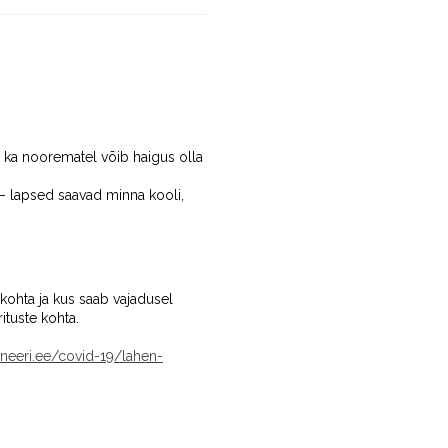
i ka noorematel võib haigus olla
d – lapsed saavad minna kooli,
 kohta ja kus saab vajadusel
ituste kohta.
sineeri.ee/covid-19/lahen-