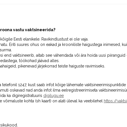
roona vastu vaktsineerida?
õigile Eesti elanikele. Ravikindlustust ei ole vaja.
atu. Eriti suures ohus on eakad ja krooniliste haigustega inimesed, ku
 surma.
esi end vaktsineerib, aitab see vähendada või ära hoida uusi piirangui
dastega, töökohad jäävad alles.
ahaigeid, pikenevad järjekorrad teiste haiguste ravimiseks.
 telefonil 1247, kust saab infot kõige lähemate vaktsineerimispunktide
muti oskavad nad anda infot ilma eelregistreerimiseta vaktsineerimisür
da ka digiregistratuuris
digilugu.ee
e võimaluste kohta (sh kaart) on alati üleval ka veebilehel
https://vakt
 isikukood.