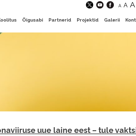
A
A
A
oolitus
Õigusabi
Partnerid
Projektid
Galerii
Kont
naviiruse uue laine eest – tule vakt