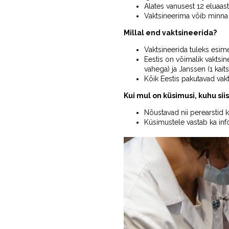
Alates vanusest 12 eluaast
Vaktsineerima võib minna 
Millal end vaktsineerida?
Vaktsineerida tuleks esime
Eestis on võimalik vaktsin
vahega) ja Janssen (1 kaits
Kõik Eestis pakutavad vak
Kui mul on küsimusi, kuhu si
Nõustavad nii perearstid 
Küsimustele vastab ka inf