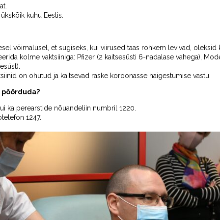
at.
ükskõik kuhu Eestis.
sel võimalusel, et sügiseks, kui viirused taas rohkem levivad, oleksid k
eerida kolme vaktsiiniga: Pfizer (2 kaitsesüsti 6-nädalase vahega), Mod
esüst).
tsiinid on ohutud ja kaitsevad raske koroonasse haigestumise vastu.
is pöörduda?
kui ka perearstide nõuandeliin numbril 1220.
otelefon 1247.