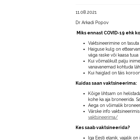
11.08.2021
Dr Arkadi Popov
Miks ennast COVID-19 ehk ko
Vaktsineerimine on tasuta k
Haiguse kulg on ettearvam
väga raske või kaasa tuua
Kui võimalikult palju inim
vanavanemad kohtuda lähe
Kui haiglad on täis koroon
Kuidas saan vaktsineerima:
Kõige lihtsam on helistada
kohe ka aja broneerida. Sa
Aega on võimalik broneeri
Värske info vaktsineerimis
vaktsineerima/
Kes saab vaktsineerida?
Iga Eesti elanik, vajalik on