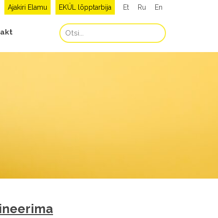
Ajakiri Elamu
EKÜL lõpptarbija
Et
Ru
En
akt
sineerima