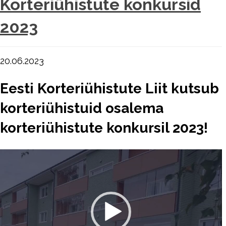
Korteriühistute konkursid
2023
20.06.2023
Eesti Korteriühistute Liit kutsub
korteriühistuid osalema
korteriühistute konkursil 2023!
Videoesitaja