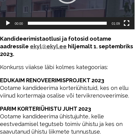
00:00
01:09
Kandideerimistaotlusi ja fotosid ootame
aadressile
ekyl@ekyl.ee
hiljemalt 1. septembriks
2023.
Konkurss viiakse läbi kolmes kategoorias:
EDUKAIM RENOVEERIMISPROJEKT 2023
Ootame kandideerima korteriühistuid, kes on ellu
viinud kortermaja osalise või tervikrenoveerimise.
PARIM KORTERIÜHISTU JUHT 2023
Ootame kandideerima ühistujuhte, kelle
eestvedamisel tegutseb toimiv ühistu ja kes on
saavutanud ühistu liikmete tunnustuse.