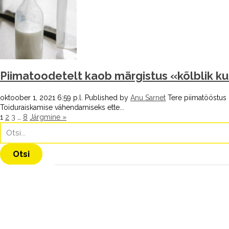
Piimatoodetelt kaob märgistus «kõlblik ku
oktoober 1, 2021 6:59 p.l.
Published by
Anu Sarnet
Tere piimatööstus 
Toiduraiskamise vähendamiseks ette...
1
2
3
…
8
Järgmine »
Otsi