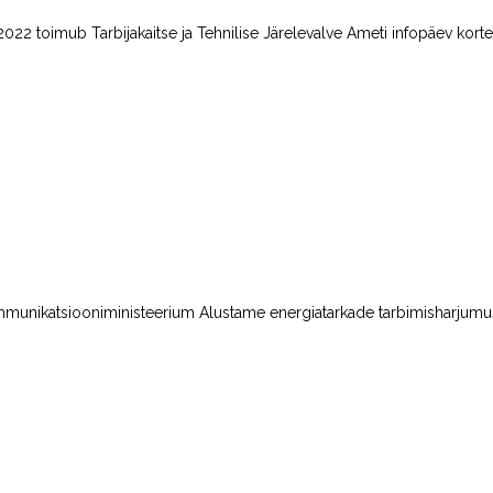
2022 toimub Tarbijakaitse ja Tehnilise Järelevalve Ameti infopäev kort
unikatsiooniministeerium Alustame energiatarkade tarbimisharjumuste k