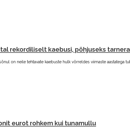
l rekordiliselt kaebusi, põhjuseks tarnera
 sõnul on neile tehtavate kaebuste hulk võrreldes viimaste aastatega t
jonit eurot rohkem kui tunamullu