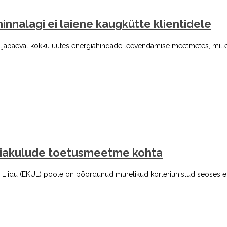
hinnalagi ei laiene kaugkütte klientidele
eljapäeval kokku uutes energiahindade leevendamise meetmetes, millega 
ergiakulude toetusmeetme kohta
te Liidu (EKÜL) poole on pöördunud murelikud korteriühistud seoses 