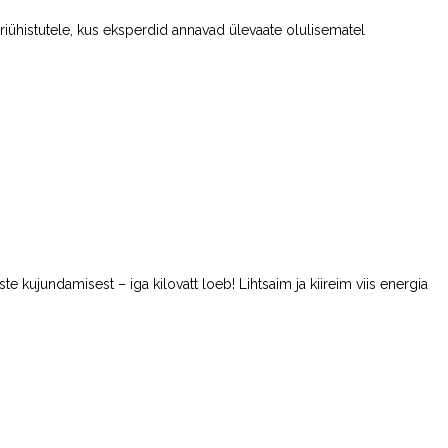
eriühistutele, kus eksperdid annavad ülevaate olulisematel
ujundamisest – iga kilovatt loeb! Lihtsaim ja kiireim viis energia