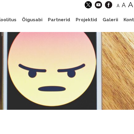
A
A
A
oolitus
Õigusabi
Partnerid
Projektid
Galerii
Kont