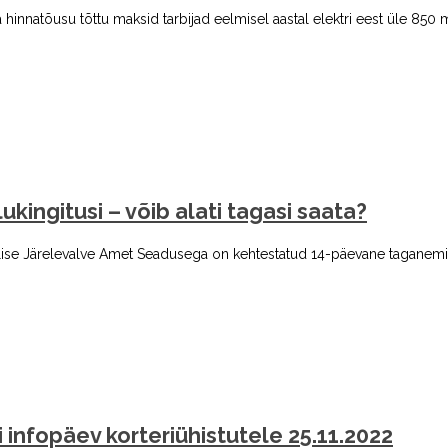
a hinnatõusu tõttu maksid tarbijad eelmisel aastal elektri eest üle 850 
ukingitusi – võib alati tagasi saata?
hnilise Järelevalve Amet Seadusega on kehtestatud 14-päevane taganem
i infopäev korteriühistutele 25.11.2022