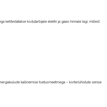
kehtestatakse kodutarbijale elektri ja gaasi hinnale lagi, millest
energiakulude kallinemise toetusmeetmega – korteriühistute senise