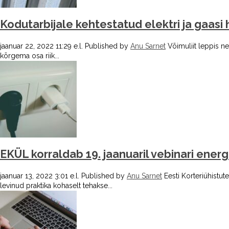
Kodutarbijale kehtestatud elektri ja gaasi 
jaanuar 22, 2022 11:29 e.l.
Published by
Anu Sarnet
Võimuliit leppis n
kõrgema osa riik...
EKÜL korraldab 19. jaanuaril vebinari en
jaanuar 13, 2022 3:01 e.l.
Published by
Anu Sarnet
Eesti Korteriühistu
levinud praktika kohaselt tehakse...