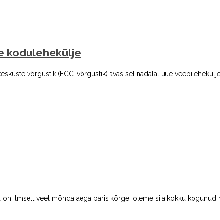
ue kodulehekülje
eskuste võrgustik (ECC-võrgustik) avas sel nädalal uue veebilehekülje 
d on ilmselt veel mõnda aega päris kõrge, oleme siia kokku kogunud m