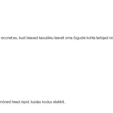
eccnet.eu, kust leiavad kasulikku teavet oma õiguste kohta tarbijad nii
õned head nipid, kuidas kodus elektrit...