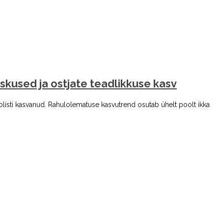
skused ja ostjate teadlikkuse kasv
ublisti kasvanud. Rahulolematuse kasvutrend osutab ühelt poolt ikka