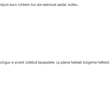
miljoni euro rohkem kui üle-eelmisel aastal, kokku...
isõigus e-poest ostetud kaupadele. 14 päeva hakkab kulgema hetkest,