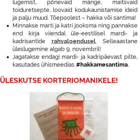
lugemist, põnevaid mänge, maitsvaid
toiduretsepte, loovaid kodukaunistamise ideid
ja palju muud. Tõepoolest – hakka või santima!
Minnakse marti ja katri jooksma ning pannakse
end kirja viiendal üle-eestilisel mardi- ja
kadrisantide
rahvaloendusel
. Selleaastane
üleslugemine algab 9. novembril!
Jagatakse endagi mardi- ja kadripäevast pilte,
kasutades ühismeedias
#hakkamesantima
.
ÜLESKUTSE KORTERIOMANIKELE!