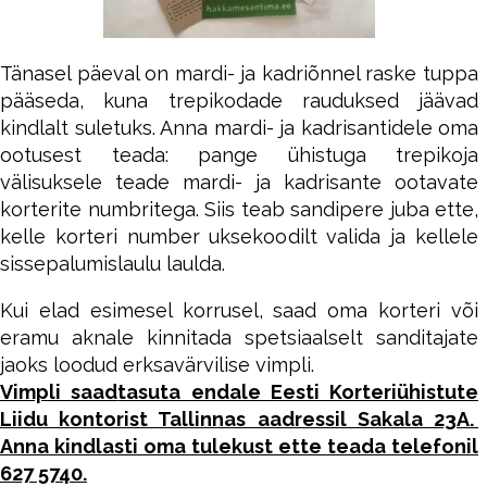
Tänasel päeval on mardi- ja kadriõnnel raske tuppa
pääseda, kuna trepikodade rauduksed jäävad
kindlalt suletuks. Anna mardi- ja kadrisantidele oma
ootusest teada: pange ühistuga trepikoja
välisuksele teade mardi- ja kadrisante ootavate
korterite numbritega. Siis teab sandipere juba ette,
kelle korteri number uksekoodilt valida ja kellele
sissepalumislaulu laulda.
Kui elad esimesel korrusel, saad oma korteri või
eramu aknale kinnitada spetsiaalselt sanditajate
jaoks loodud erksavärvilise vimpli.
Vimpli saad
tasuta endale Eesti Korteriühistute
Liidu kontorist Tallinnas aadressil Sakala 23A.
Anna kindlasti oma tulekust ette teada telefonil
627 5740.