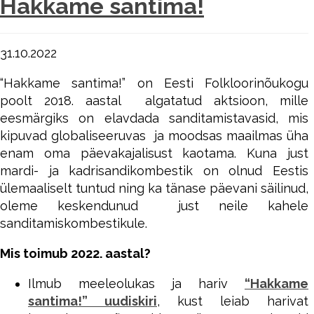
Hakkame santima!
31.10.2022
“Hakkame santima!” on Eesti Folkloorinõukogu
poolt 2018. aastal algatatud aktsioon, mille
eesmärgiks on elavdada sanditamistavasid, mis
kipuvad globaliseeruvas ja moodsas maailmas üha
enam oma päevakajalisust kaotama. Kuna just
mardi- ja kadrisandikombestik on olnud Eestis
ülemaaliselt tuntud ning ka tänase päevani säilinud,
oleme keskendunud just neile kahele
sanditamiskombestikule.
Mis toimub 2022. aastal?
Ilmub meeleolukas ja hariv
“Hakkame
santima!” uudiskiri
, kust leiab harivat