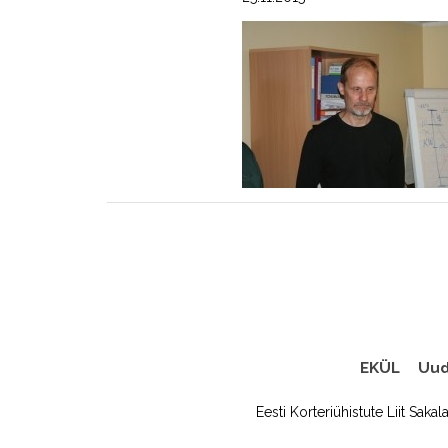
EKÜL
Uud
Eesti Korteriühistute Liit Sakal