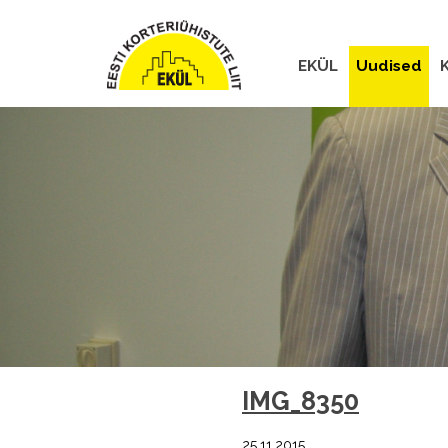
EKÜL
Uudised
K
IMG_8350
25.11.2015