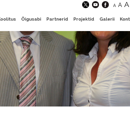
A
A
A
oolitus
Õigusabi
Partnerid
Projektid
Galerii
Kont