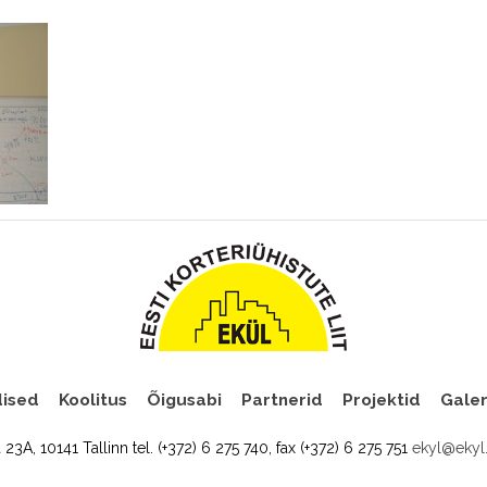
ised
Koolitus
Õigusabi
Partnerid
Projektid
Galer
a 23A, 10141 Tallinn tel. (+372) 6 275 740, fax (+372) 6 275 751
ekyl@ekyl