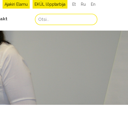
Ajakiri Elamu
EKÜL lõpptarbija
Et
Ru
En
akt