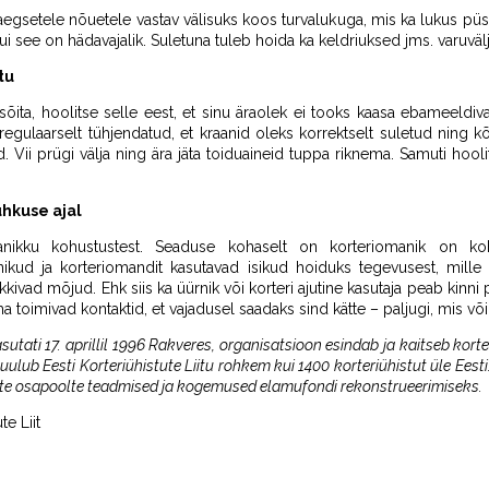
aegsetele nõuetele vastav välisuks koos turvalukuga, mis ka lukus pü
, kui see on hädavajalik. Suletuna tuleb hoida ka keldriuksed jms. varuvä
tu
õita, hoolitse selle eest, et sinu äraolek ei tooks kaasa ebameeldiva
regulaarselt tühjendatud, et kraanid oleks korrektselt suletud nin
ud. Vii prügi välja ning ära jäta toiduaineid tuppa riknema. Samuti hoo
uhkuse ajal
anikku kohustustest. Seaduse kohaselt on korteriomanik on k
nikud ja korteriomandit kasutavad isikud hoiduks tegevusest, mille 
kivad mõjud. Ehk siis ka üürnik või korteri ajutine kasutaja peab kinni
a toimivad kontaktid, et vajadusel saadaks sind kätte – paljugi, mis või
asutati 17. aprillil 1996 Rakveres, organisatsioon esindab ja kaitseb korte
uulub Eesti Korteriühistute Liitu rohkem kui 1400 korteriühistut üle Ees
vate osapoolte teadmised ja kogemused elamufondi rekonstrueerimiseks.
te Liit