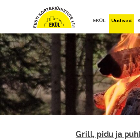
EKÜL
Uudised
K
Grill, pidu ja pu