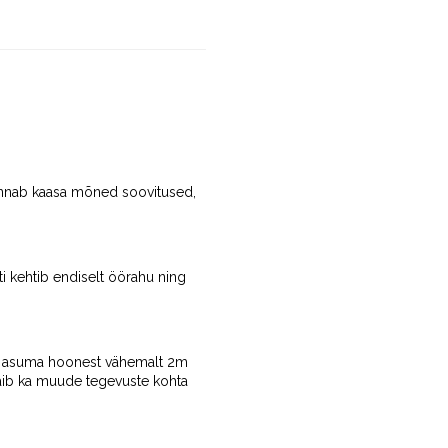
i annab kaasa mõned soovitused,
ti kehtib endiselt öörahu ning
elt asuma hoonest vähemalt 2m
 käib ka muude tegevuste kohta