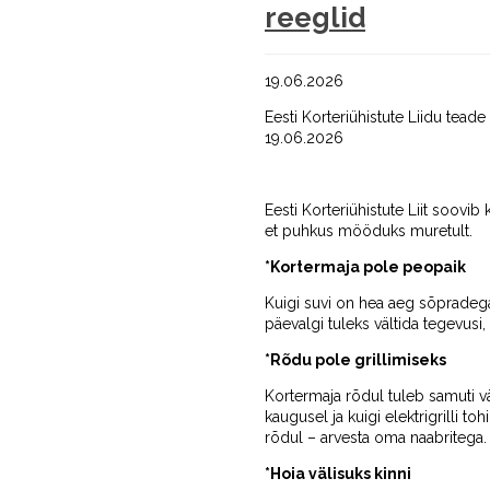
reeglid
19.06.2026
Eesti Korteriühistute Liidu teade
19.06.2026
Eesti Korteriühistute Liit soov
et puhkus mööduks muretult.
*Kortermaja pole peopaik
Kuigi suvi on hea aeg sõpradega 
päevalgi tuleks vältida tegevusi,
*Rõdu pole grillimiseks
Kortermaja rõdul tuleb samuti v
kaugusel ja kuigi elektrigrilli 
rõdul – arvesta oma naabritega.
*Hoia välisuks kinni