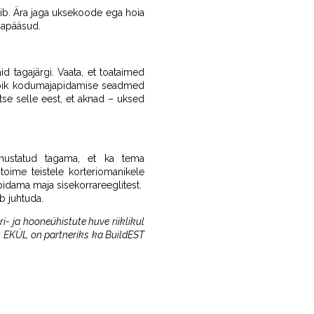
sib. Ära jaga uksekoode ega hoia
ljapääsud.
id tagajärgi. Vaata, et toataimed
g kõik kodumajapidamise seadmed
litse selle eest, et aknad – uksed
ohustatud tagama, et ka tema
toime teistele korteriomanikele
 pidama maja sisekorrareeglitest.
b juhtuda.
ri- ja hooneühistute huve riiklikul
ti. EKÜL on partneriks ka BuildEST