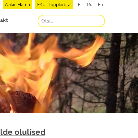
Ajakiri Elamu
EKÜL lõpptarbija
Et
Ru
En
akt
elde olulised