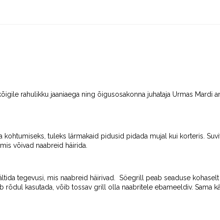
ib kõigile rahulikku jaaniaega ning õigusosakonna juhataja Urmas Mard
kohtumiseks, tuleks lärmakaid pidusid pidada mujal kui korteris. Suvi
 mis võivad naabreid häirida.
ältida tegevusi, mis naabreid häirivad. Söegrill peab seaduse kohas
tohib rõdul kasutada, võib tossav grill olla naabritele ebameeldiv. Sama