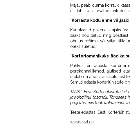
Majal peab olema korralik, kaas
ust lahti, välja arvatud juhtudel
*Korrasta kodu enne väljasõi
Kui plaanid pikemaks ajaks ära s
saaks hooldatud ning postkast 
ohutus režiimis või välja lülitat
oleks suletud.
*Korteriomanikuks jääd ka p
Puhkus ei vabasta korteriom
perekonnaliikmed, ajutised ela
ületab omandi tavakasutusest tek
Samuti edasta korteriühistule om
TAUST: Eesti Korteriühistute Liit 
ja kohalikul tasandil. Tänaseks k
projektis, mis toob kokku erine
Teate edastas: Eesti Korteriühistu
www.ekyl.ee