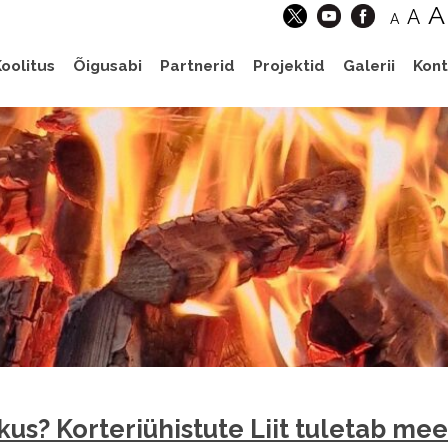
A
A
A
oolitus
Õigusabi
Partnerid
Projektid
Galerii
Kont
hkus? Korteriühistute Liit tuletab me