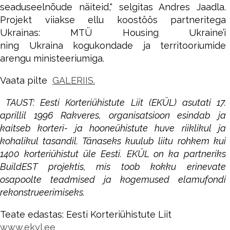
seaduseelnõude näiteid,“ selgitas Andres Jaadla.
Projekt viiakse ellu koostöös partneritega
Ukrainas: MTÜ Housing Ukraine’i
ning Ukraina kogukondade ja territooriumide
arengu ministeeriumiga.
Vaata pilte
GALERIIS.
TAUST: Eesti Korteriühistute Liit (EKÜL) asutati 17.
aprillil 1996 Rakveres, organisatsioon esindab ja
kaitseb korteri- ja hooneühistute huve riiklikul ja
kohalikul tasandil. Tänaseks kuulub liitu rohkem kui
1400 korteriühistut üle Eesti. EKÜL on ka partneriks
BuildEST projektis, mis toob kokku erinevate
osapoolte teadmised ja kogemused elamufondi
rekonstrueerimiseks.
Teate edastas: Eesti Korteriühistute Liit
www.ekyl.ee