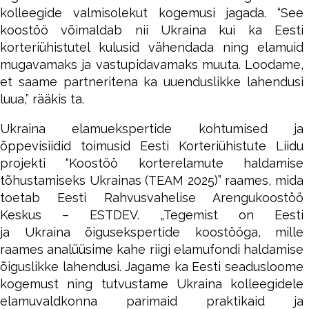
kolleegide valmisolekut kogemusi jagada. “See
koostöö võimaldab nii Ukraina kui ka Eesti
korteriühistutel kulusid vähendada ning elamuid
mugavamaks ja vastupidavamaks muuta. Loodame,
et saame partneritena ka uuenduslikke lahendusi
luua,” rääkis ta.
Ukraina elamuekspertide kohtumised ja
õppevisiidid toimusid Eesti Korteriühistute Liidu
projekti “Koostöö korterelamute haldamise
tõhustamiseks Ukrainas (TEAM 2025)” raames, mida
toetab Eesti Rahvusvahelise Arengukoostöö
Keskus – ESTDEV. „Tegemist on Eesti
ja Ukraina õigusekspertide koostööga, mille
raames analüüsime kahe riigi elamufondi haldamise
õiguslikke lahendusi. Jagame ka Eesti seadusloome
kogemust ning tutvustame Ukraina kolleegidele
elamuvaldkonna parimaid praktikaid ja