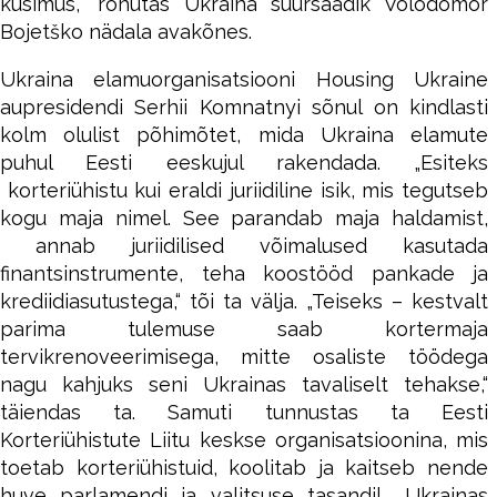
küsimus,” rõhutas Ukraina suursaadik Volodõmõr
Bojetško nädala avakõnes.
Ukraina elamuorganisatsiooni Housing Ukraine
aupresidendi Serhii Komnatnyi sõnul on kindlasti
kolm olulist põhimõtet, mida Ukraina elamute
puhul Eesti eeskujul rakendada. „Esiteks
korteriühistu kui eraldi juriidiline isik, mis tegutseb
kogu maja nimel. See parandab maja haldamist,
annab juriidilised võimalused kasutada
finantsinstrumente, teha koostööd pankade ja
krediidiasutustega,“ tõi ta välja. „Teiseks – kestvalt
parima tulemuse saab kortermaja
tervikrenoveerimisega, mitte osaliste töödega
nagu kahjuks seni Ukrainas tavaliselt tehakse,“
täiendas ta. Samuti tunnustas ta Eesti
Korteriühistute Liitu keskse organisatsioonina, mis
toetab korteriühistuid, koolitab ja kaitseb nende
huve parlamendi ja valitsuse tasandil. „Ukrainas