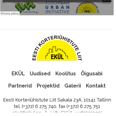
EKÜL
Uudised
Koolitus
Õigusabi
Partnerid
Projektid
Galerii
Kontakt
Eesti Korteriühistute Liit Sakala 23A, 10141 Tallinn
tel. (+372) 6 275 740, fax (+372) 6 275 751
ekyl@ekyl.ee
|
Liitu EKÜL uudiskirjaga!