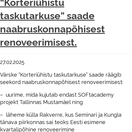
“Korteriühistu
taskutarkuse” saade
naabruskonnapõhisest
renoveerimisest.
27.02.2025
Värske “Korteriühistu taskutarkuse” saade räägib
seekord naabruskonnapõhisest renoveerimisest:
– uurime, mida kujutab endast SOFtacademy
projekt Tallinnas Mustamäel ning
– läheme külla Rakverre, kus Seminari ja Kungla
tänava piirkonnas sai teoks Eesti esimene
kvartalipõhine renoveerimine