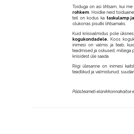
Toiduga on asi lihtsam, kui me s
rohkem
. Hoidke neid toiduainei
teil on kodus ka
taskulamp j
olukorras pisutki lihtsamaks.
Kuid kriisivalmidus pole üksnes
kogukondadele.
Koos koguko
inimesi on valmis ja teab, k
teadmised ja oskused, millega pa
kriisidest üle saada.
Riigi ülesanne on inimesi kait
teadlikud ja valmistunud, suuda
Päästeameti elanikkonnakaitse e