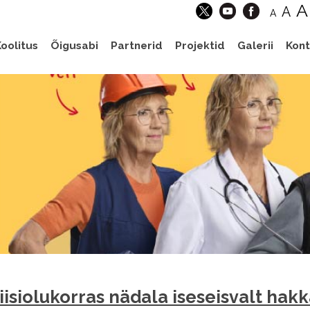
A
A
A
oolitus
Õigusabi
Partnerid
Projektid
Galerii
Kont
iisiolukorras nädala iseseisvalt ha