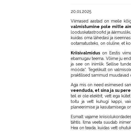
20.01.2025
Viimased aastad on meile kõig
valmistumine pole mitte ainu
looduskatastroofid ja äärmusliku
kuidas oma lähedasi ja iseennast 
ootamatusteks, on oluline, et ko
Kriisivalmidus
on Eestis viima
ebamugav teema. Võime ju endise
ja see on inimlik. Sellise tun
mööda“. Tegelikult on valmisol
praktilised sammud muudavad oluk
Aga mis on need esimesed sam
veenduda, et sina ja su pe
teil ei ole elektrit, vett ega k
toitu ja vett kuhugi kappi, v
planeerimise ja kasutamisega on v
Esmalt vajame kriisiolukordade
tähtis. Ilma veeta suudab inime
Hea on teada, kuidas vett ohutuk