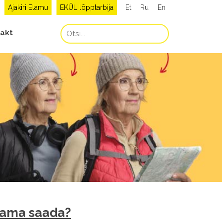
Ajakiri Elamu
EKÜL lõpptarbija
Et
Ru
En
akt
kkama saada?