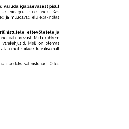
id varuda igapäevasest pisut
misel midagi raisku ei läheks. Kas
lised ja muudavad elu ebakindlas
riühistutele, ettevõtetele ja
vähendab ärevust. Mida rohkem
 varakahjusid. Meil on olemas
aitab meil kõikidel turvalisemalt
leme nendeks valmistunud. Olles