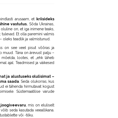
kindlasti arusaam, et
kriisideks
ühine vastutus.
Sõda Ukrainas,
oluline on, et iga inimene teaks,
t tulevad. Et olla paremini valmis
– oleks teadlik ja valmistunud.
oks on see veel pisut võõras ja
eb muud. Täna on ärevust palju –
i mõelda, lootes, et „ehk läheb
mal ajal. Teadmised ja väikesed
at ja alustuseks olulisimat –
kama saada
. Seda olukorras, kus
arud ei tähenda hirmutavat kogust
imisele. Süstemaatilise varude
joogiveevaru
, mis on eluliselt
 võib seda kasutada veeallikana.
stablette või -tilku.