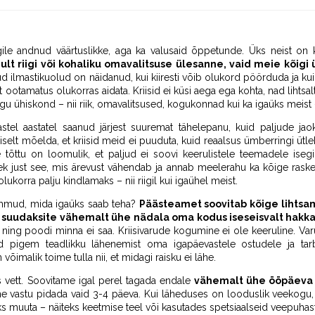
ile andnud väärtuslikke, aga ka valusaid õppetunde. Üks neist on 
lt riigi või kohaliku omavalitsuse ülesanne, vaid meie kõigi 
d ilmastikuolud on näidanud, kui kiiresti võib olukord pöörduda ja kui 
ootamatus olukorras aidata. Kriisid ei küsi aega ega kohta, nad lihtsal
gu ühiskond – nii riik, omavalitsused, kogukonnad kui ka igaüks meist 
stel aastatel saanud järjest suuremat tähelepanu, kuid paljude ja
lt mõelda, et kriisid meid ei puuduta, kuid reaalsus ümberringi ütl
de tõttu on loomulik, et paljud ei soovi keerulistele teemadele iseg
ek just see, mis ärevust vähendab ja annab meelerahu ka kõige raske
orra palju kindlamaks – nii riigil kui igaühel meist.
mud, mida igaüks saab teha?
Päästeamet soovitab kõige lihtsam
re suudaksite vähemalt ühe nädala oma kodus iseseisvalt hak
ütet ning poodi minna ei saa. Kriisivarude kogumine ei ole keeruline. V
aid pigem teadlikku lähenemist oma igapäevastele ostudele ja tarb
õimalik toime tulla nii, et midagi raisku ei lähe.
s vett. Soovitame igal perel tagada endale
vähemalt ühe ööpäeva 
ne vastu pidada vaid 3-4 päeva. Kui läheduses on looduslik veekogu,
s muuta – näiteks keetmise teel või kasutades spetsiaalseid veepuhastu