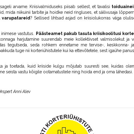
ageli arvame. Kriisivalmiduseks piisab sellest, et tavalisi
toiduaine
d, mida niikuinii tarbite ja hoidke neid ringluses, et säilivusaja lõppe
a varupatareid
? Sellised lihtsad asjad on kriisiolukorras väga olu
 inimese vastutus.
Päästeamet pakub tasuta kriisikoolitusi korte
nnaga harjutamine suurendab meie kollektiivset valmisolekut ja 
uidas tegutseda, seda rohkem ennetame me tervise-, keskkonna- ja
kkuda tuge nii korteriühistutele kui ka ettevõtetele, sest igaühe panus 
sta ja toetada, kuid kriiside kulgu mõjutab suuresti see, kuidas o
me seista vastu kõigile ootamatustele ning hoida end ja oma lähedasi.
kspert Anni Alev