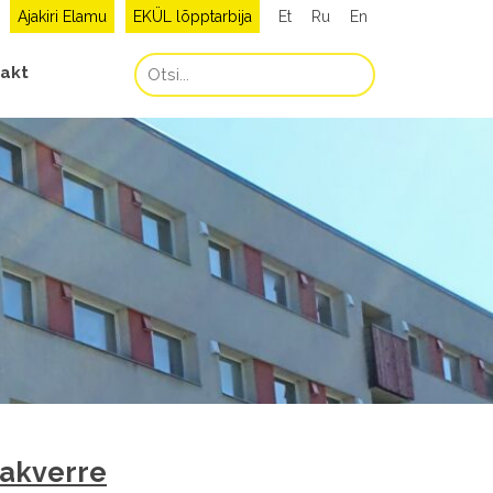
Ajakiri Elamu
EKÜL lõpptarbija
Et
Ru
En
akt
Rakverre