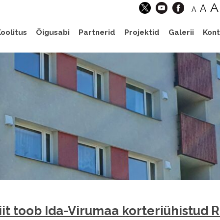
A
A
A
oolitus
Õigusabi
Partnerid
Projektid
Galerii
Kont
liit toob Ida-Virumaa korteriühistud 