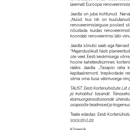
laiemalt Euroopa renoveerimisl
Jaadla on juba kohtunud Narvas 
„Nüüd, kus riik on kuulutanud
renoveerimisleiguse poolest sil
nõustada, kuidas renoveerimist 
koondab renoveerimisi läbi viinu
Jaadla sõnutsi saab aga Narvast 
“Majanduslikult hästi planeerit
ole veel Eesti keskmisega võrre
hoone kaheteistkümnes korterist
rääkis Jaadla. „Tasapisi raha 
kapitaalremont, trepikodade re
silma oma ilusa välimusega ning
TAUST: Eesti Korteriühistute Liit 
ja kohalikul tasandil. Tänasek
elamuorganisatsioonide ühendus
osapoolte teadmised ja kogemus
Teate edastas: Eesti Korteriühistu
www.ekyl.ee
Kõneisik: