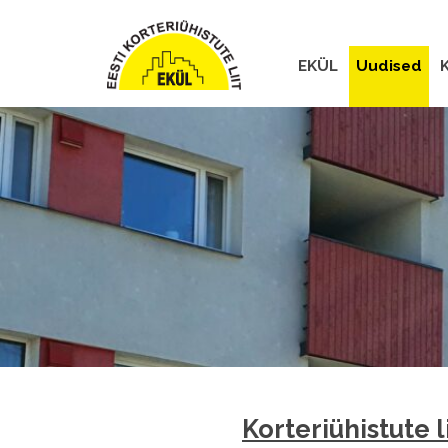
EKÜL
Uudised
K
Korteriühistute 