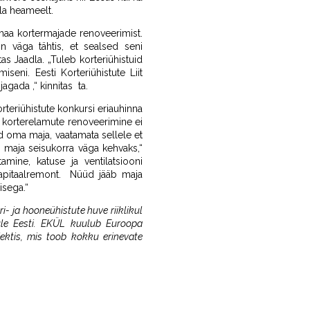
la heameelt.
umaa kortermajade renoveerimist.
n väga tähtis, et sealsed seni
s Jaadla. „Tuleb korteriühistuid
seni. Eesti Korteriühistute Liit
gada ,“ kinnitas ta.
rteriühistute konkursi eriauhinna
s korterelamute renoveerimine ei
d oma maja, vaatamata sellele et
s maja seisukorra väga kehvaks,“
amine, katuse ja ventilatsiooni
 kapitaalremont. Nüüd jääb maja
isega.“
ri- ja hooneühistute huve riiklikul
 üle Eesti. EKÜL kuulub Euroopa
ektis, mis toob kokku erinevate