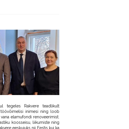
l tegeles Rakvere teadlikult
töövõimelisi inimesi ning loob
 vana elamufondi renoveerimist.
stiku koosseisu, liikumiste ning
vere eeskujuks nii Eestis kui ka