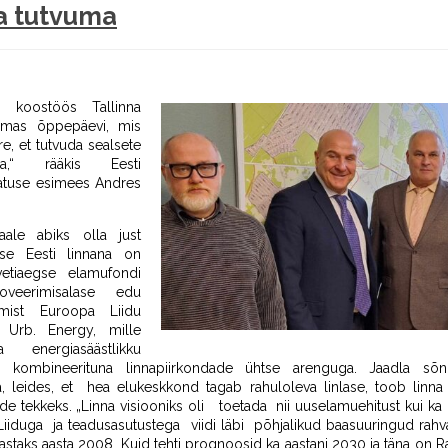
a tutvuma
on koostöös Tallinna
tamas õppepäevi, mis
, et tutvuda sealsete
ega,“ rääkis Eesti
uhatuse esimees Andres
ale abiks olla just
e Eesti linnana on
vetiaegse elamufondi
oveerimisalase edu
mist Euroopa Liidu
s Urb. Energy, mille
energiasäästlikku
s kombineerituna linnapiirkondade ühtse arenguga. Jaadla sõnu
leides, et hea elukeskkond tagab rahuloleva linlase, toob linna 
de tekkeks. „Linna visiooniks oli toetada nii uuselamuehitust kui ka
Liiduga ja teadusasutustega viidi läbi põhjalikud baasuuringud rahva
staks aasta 2008. Kuid tehti prognoosid ka aastani 2030 ja täna on Rak