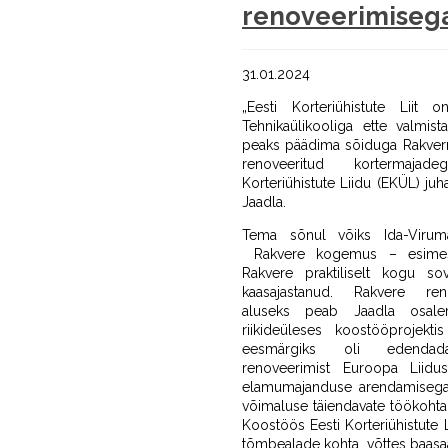
renoveerimiseg
31.01.2024
„Eesti Korteriühistute Liit 
Tehnikaülikooliga ette valmis
peaks päädima sõiduga Rakverre
renoveeritud kortermajad
Korteriühistute Liidu (EKÜL) j
Jaadla.
Tema sõnul võiks Ida-Viruma
Rakvere kogemus – esimes
Rakvere praktiliselt kogu so
kaasajastanud. Rakvere ren
aluseks peab Jaadla osale
riikideüleses koostööprojekti
eesmärgiks oli edendada 
renoveerimist Euroopa Liidu
elamumajanduse arendamisega, 
võimaluse täiendavate töökohta
Koostöös Eesti Korteriühistute 
tõmbealade kohta, võttes baasaa