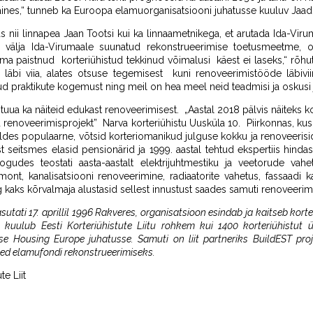
aines,“ tunneb ka Euroopa elamuorganisatsiooni juhatusse kuuluv Jaad
nii linnapea Jaan Tootsi kui ka linnaametnikega, et arutada Ida-Vir
 välja Ida-Virumaale suunatud rekonstrueerimise toetusmeetme, o
ma paistnud korteriühistud tekkinud võimalusi käest ei laseks,“ rõhuta
läbi viia, alates otsuse tegemisest kuni renoveerimistööde läbiviimi
d praktikute kogemust ning meil on hea meel neid teadmisi ja oskusi ja
tuua ka näiteid edukast renoveerimisest. „Aastal 2018 pälvis näiteks ko
ud renoveerimisprojekt” Narva korteriühistu Uusküla 10. Piirkonnas, ku
ldes populaarne, võtsid korteriomanikud julguse kokku ja renoveerisi
 seitsmes elasid pensionärid ja 1999. aastal tehtud ekspertiis hinda
kogudes teostati aasta-aastalt elektrijuhtmestiku ja veetorude vahet
mont, kanalisatsiooni renoveerimine, radiaatorite vahetus, fassaadi
 kaks kõrvalmaja alustasid sellest innustust saades samuti renoveerim
asutati 17. aprillil 1996 Rakveres, organisatsioon esindab ja kaitseb korte
s kuulub Eesti Korteriühistute Liitu rohkem kui 1400 korteriühistut
e Housing Europe juhatusse. Samuti on liit partneriks BuildEST proj
ed elamufondi rekonstrueerimiseks.
te Liit