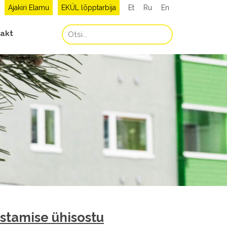
Ajakiri Elamu
EKÜL lõpptarbija
Et
Ru
En
akt
ustamise ühisostu