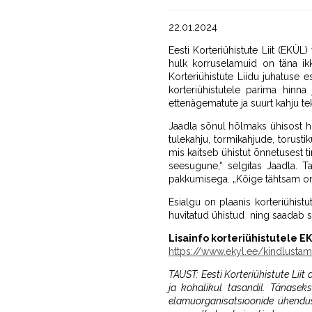
22.01.2024
Eesti Korteriühistute Liit (EKÜL
hulk korruselamuid on täna ikk
Korteriühistute Liidu juhatuse
korteriühistutele parima hinna
ettenägematute ja suurt kahju tek
Jaadla sõnul hõlmaks ühisost h
tulekahju, tormikahjude, torusti
mis kaitseb ühistut õnnetusest 
seesugune,“ selgitas Jaadla. T
pakkumisega. „Kõige tähtsam on, 
Esialgu on plaanis korteriühistut
huvitatud ühistud ning saadab s
Lisainfo korteriühistutele 
https://www.ekyl.ee/kindlustam
TAUST: Eesti Korteriühistute Liit 
ja kohalikul tasandil. Tänasek
elamuorganisatsioonide ühendus