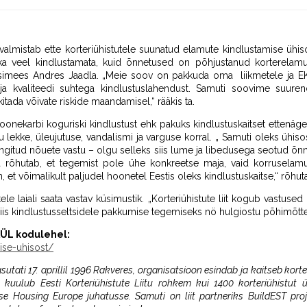
) valmistab ette korteriühistutele suunatud elamute kindlustamise ühis
a veel kindlustamata, kuid õnnetused on põhjustanud korterelamute
 esimees Andres Jaadla. „Meie soov on pakkuda oma liikmetele ja E
 ja kvaliteedi suhtega kindlustuslahendust. Samuti soovime suurend
itada võivate riskide maandamisel,“ rääkis ta.
oonekarbi koguriski kindlustust ehk pakuks kindlustuskaitset ettenä
ku lekke, üleujutuse, vandalismi ja varguse korral. „ Samuti oleks ühis
tingitud nõuete vastu – olgu selleks siis lume ja libedusega seotud
a rõhutab, et tegemist pole ühe konkreetse maja, vaid korruselamut
et võimalikult paljudel hoonetel Eestis oleks kindlustuskaitse,“ rõhut
ele laiali saata vastav küsimustik. „Korteriühistute liit kogub vastused
iis kindlustusseltsidele pakkumise tegemiseks nö hulgiostu põhimõttel
EKÜL kodulehel:
ise-uhisost/
asutati 17. aprillil 1996 Rakveres, organisatsioon esindab ja kaitseb korte
s kuulub Eesti Korteriühistute Liitu rohkem kui 1400 korteriühistut
e Housing Europe juhatusse. Samuti on liit partneriks BuildEST proj