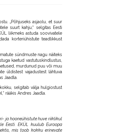
ostu. „Põhjuseks asjaolu, et suur
le suurt kahju,“ selgitas Eesti
KÜL liikmeks astuda soovivatele
ada korteriühistute teadlikkust
gematute sündmuste nagu näiteks
ostuga kaetud vastutuskindlustus,
 õnnetused, murdunud puu või muu
e üldistest vajadustest lähtuva
as Jaadla.
 kokku, selgitab välja hulgiostust
,“ rääkis Andres Jaadla.
ri- ja hooneühistute huve riiklikul
 üle Eesti. EKÜL kuulub Euroopa
ektis, mis toob kokku erinevate