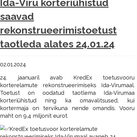
Ida-Viru korteriühistud
saavad
rekonstrueerimistoetust
taotleda alates 24.01.24
02.01.2024
24. jaanuaril avab KredEx toetusvooru
korterelamute rekonstrueerimiseks Ida-Virumaal.
Toetust on oodatud taotlema Ida-Virumaa
korteriühistud ning ka omavalitsused, kui
kortermaja on tervikuna nende omandis. Vooru
maht on 9,4 miljonit eurot.
KredEx toetusvoor korterelamute
rekonstrueerimiseks Ida-Virumaal avaneb 24.