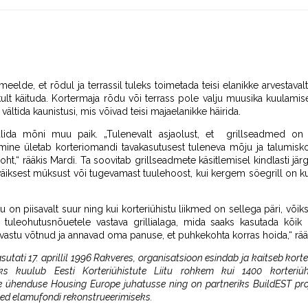
ab meelde, et rõdul ja terrassil tuleks toimetada teisi elanikke arvesta
ult käituda. Kortermaja rõdu või terrass pole valju muusika kuulamis
vältida kaunistusi, mis võivad teisi majaelanikke häirida.
i valida mõni muu paik. „Tulenevalt asjaolust, et grillseadmed o
mine ületab korteriomandi tavakasutusest tuleneva mõju ja talumisk
 koht,“ rääkis Mardi. Ta soovitab grillseadmete käsitlemisel kindlasti j
a väiksest müksust või tugevamast tuulehoost, kui kergem söegrill on 
stu on piisavalt suur ning kui korteriühistu liikmed on sellega päri, võ
uleohutusnõuetele vastava grillialaga, mida saaks kasutada kõik m
i vastu võtnud ja annavad oma panuse, et puhkekohta korras hoida,“ rää
asutati 17. aprillil 1996 Rakveres, organisatsioon esindab ja kaitseb korte
eks kuulub Eesti Korteriühistute Liitu rohkem kui 1400 korteriü
 ühenduse Housing Europe juhatusse ning on partneriks BuildEST proj
ed elamufondi rekonstrueerimiseks.