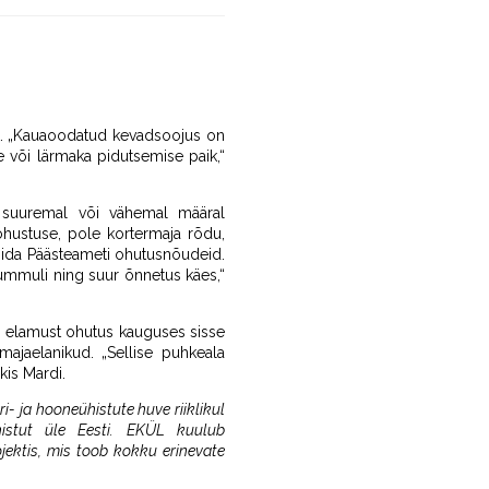
valt. „Kauaoodatud kevadsoojus on
e või lärmaka pidutsemise paik,“
n suuremal või vähemal määral
ohustuse, pole kortermaja rõdu,
ärgida Päästeameti ohutusnõudeid.
kummuli ning suur õnnetus käes,“
iks elamust ohutus kauguses sisse
ajaelanikud. „Sellise puhkeala
kis Mardi.
ri- ja hooneühistute huve riiklikul
histut üle Eesti. EKÜL kuulub
ektis, mis toob kokku erinevate