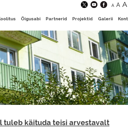
A
A
A
oolitus
Õigusabi
Partnerid
Projektid
Galerii
Kont
 tuleb käituda teisi arvestavalt