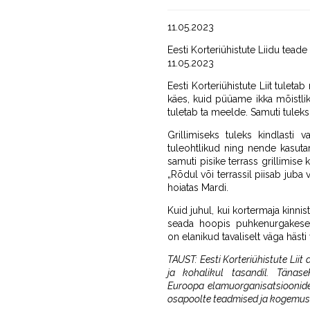
11.05.2023
Eesti Korteriühistute Liidu teade
11.05.2023
Eesti Korteriühistute Liit tulet
käes, kuid püüame ikka mõistlik
tuletab ta meelde. Samuti tuleks 
Grillimiseks tuleks kindlast
tuleohtlikud ning nende kasuta
samuti pisike terrass grillimise
„Rõdul või terrassil piisab jub
hoiatas Mardi.
Kuid juhul, kui kortermaja kinni
seada hoopis puhkenurgakese t
on elanikud tavaliselt väga häst
TAUST: Eesti Korteriühistute Liit 
ja kohalikul tasandil. Tänas
Euroopa elamuorganisatsioonide
osapoolte teadmised ja kogemus