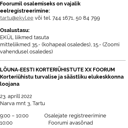
Foorumil osalemiseks on vajalik
eelregistreerimine:
tartu@ekyl.ee
või tel. 744 1671, 50 84 799
Osalustasu:
EKÜL liikmed tasuta
mitteliikmed 35.- (kohapeal osaledes), 15.- (Zoomi
vahendusel osaledes)
LÕUNA-EESTI KORTERIÜHISTUTE XX FOORUM
Korteriühistu turvalise ja säästliku elukeskkonna
loojana
23. aprill 2022
Narva mnt 3, Tartu
9:00 – 10:00 Osalejate registreerimine
10:00 Foorumi avasõnad