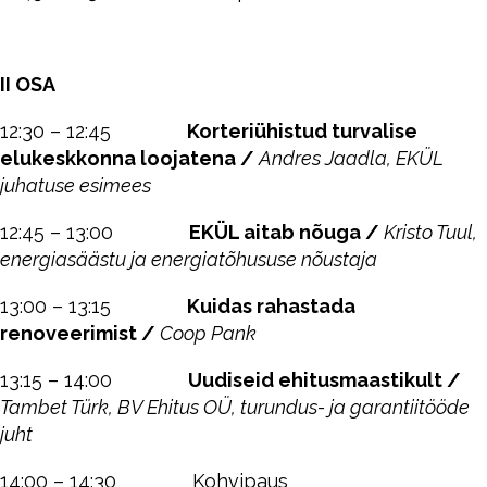
II OSA
12:30 – 12:45
Korteriühistud turvalise
elukeskkonna loojatena /
Andres Jaadla, EKÜL
juhatuse esimees
12:45 – 13:00
EKÜL aitab nõuga /
Kristo Tuul,
energiasäästu ja energiatõhususe nõustaja
13:00 – 13:15
Kuidas rahastada
renoveerimist /
Coop Pank
13:15 – 14:00
Uudiseid ehitusmaastikult /
Tambet Türk, BV Ehitus OÜ, turundus- ja garantiitööde
juht
14:00 – 14:30 Kohvipaus