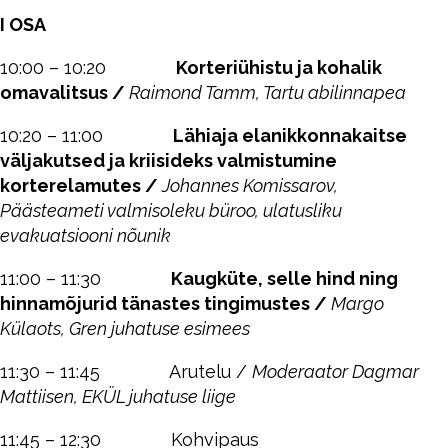
I OSA
10:00 – 10:20
Korteriühistu ja kohalik
omavalitsus /
Raimond Tamm, Tartu abilinnapea
10:20 – 11:00
Lähiaja elanikkonnakaitse
väljakutsed ja kriisideks valmistumine
korterelamutes /
Johannes Komissarov,
Päästeameti valmisoleku büroo, ulatusliku
evakuatsiooni nõunik
11:00 – 11:30
Kaugküte, selle hind ning
hinnamõjurid tänastes tingimustes /
Margo
Külaots, Gren juhatuse esimees
11:30 – 11:45 Arutelu /
Moderaator Dagmar
Mattiisen, EKÜL juhatuse liige
11:45 – 12:30 Kohvipaus