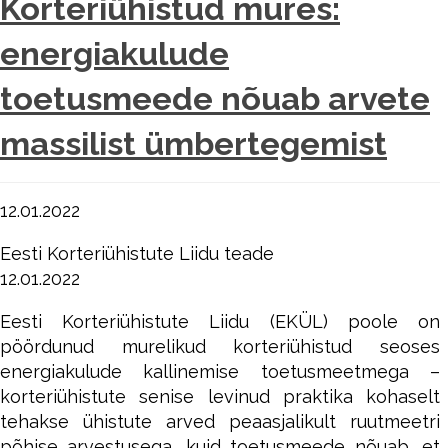
Korteriühistud mures:
energiakulude
toetusmeede nõuab arvete
massilist ümbertegemist
12.01.2022
Eesti Korteriühistute Liidu teade
12.01.2022
Eesti Korteriühistute Liidu (EKÜL) poole on
pöördunud murelikud korteriühistud seoses
energiakulude kallinemise toetusmeetmega –
korteriühistute senise levinud praktika kohaselt
tehakse ühistute arved peaasjalikult ruutmeetri
põhise arvestusega, kuid toetusmeede nõuab, et