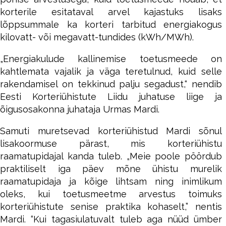
korterile esitataval arvel kajastuks lisaks
lõppsummale ka korteri tarbitud energiakogus
kilovatt- või megavatt-tundides (kWh/MWh).
„Energiakulude kallinemise toetusmeede on
kahtlemata vajalik ja väga teretulnud, kuid selle
rakendamisel on tekkinud palju segadust,“ nendib
Eesti Korteriühistute Liidu juhatuse liige ja
õigusosakonna juhataja Urmas Mardi.
Samuti muretsevad korteriühistud Mardi sõnul
lisakoormuse pärast, mis korteriühistu
raamatupidajal kanda tuleb. „Meie poole pöördub
praktiliselt iga päev mõne ühistu murelik
raamatupidaja ja kõige lihtsam ning inimlikum
oleks, kui toetusmeetme arvestus toimuks
korteriühistute senise praktika kohaselt,” nentis
Mardi. “Kui tagasiulatuvalt tuleb aga nüüd ümber