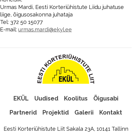
Urmas Mardi, Eesti Korteriühistute Liidu juhatuse
liige, õigusosakonna juhataja
Tel: 372 50 15077
E-mail:
urmas.mardi@ekyl.ee
EKÜL
Uudised
Koolitus
Õigusabi
Partnerid
Projektid
Galerii
Kontakt
Eesti Korteriühistute Liit Sakala 23A, 10141 Tallinn