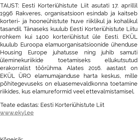
TAUST: Eesti Korteriühistute Liit asutati 17. aprillil
1996 Rakveres, organisatsioon esindab ja kaitseb
korteri- ja hooneühistute huve riiklikul ja kohalikul
tasandil. Tänaseks kuulub Eesti Korteriühistute Liitu
rohkem kui 1400 korteriühistut üle Eesti. EKÜL
kuulub Euroopa elamuorganisatsioonide ühenduse
Housing Europe juhatusse ning juhib samuti
üleminekuriikide toetamiseks ellukutsutud
erakorralist töörühma. Alates 2016. aastast on
EKÜL ÜRO elamumajanduse harta keskus, mille
põhitegevuseks on eluasemevaldkonna toetamine
riikides, kus elamureformid veel ettevalmistamisel.
Teate edastas: Eesti Korteriühistute Liit
www.ekyl.ee
Kõneisik: