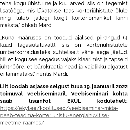
teha kogu ühistu nelja kuu arved, siis on tegemist
lisatööga, mis lükatakse taas korteriühistute õlule
ning tuleb jällegi kõigil korteriomanikel kinni
maksta,“ ohkab Mardi.
„Kuna määruses on toodud ajalised piirangud (4
kuud tagasiulatuvalt), siis on korteriühistutele
ümberkorraldusteks suhteliselt vähe aega jäetud.
Nii et kogu see segadus vajaks klaarimist ja täpseid
juhtnööre, et bürokraatia head ja vajalikku algatust
ei lämmataks,“ nentis Mardi.
Liit loodab asjasse selgust tuua 19. jaanuaril 2022
toimuval veebiseminaril. Veebiseminari kohta
saab lisainfot EKÜL kodulehelt:
https://ekyl.ee/koolitused/veebiseminar-mida-
peab-teadma-korteriuhistu-energiahuvitise-
meetme-raames/