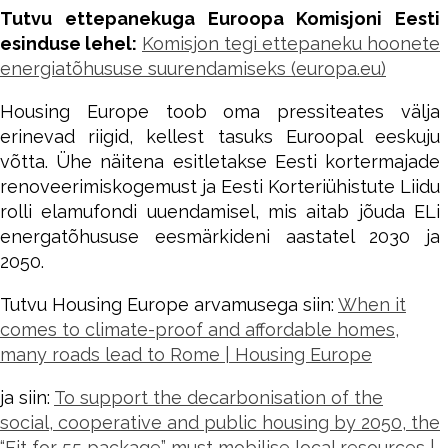
Tutvu ettepanekuga Euroopa Komisjoni Eesti
esinduse lehel:
Komisjon tegi ettepaneku hoonete
energiatõhususe suurendamiseks (europa.eu)
Housing Europe toob oma pressiteates välja
erinevad riigid, kellest tasuks Euroopal eeskuju
võtta. Ühe näitena esitletakse Eesti kortermajade
renoveerimiskogemust ja Eesti Korteriühistute Liidu
rolli elamufondi uuendamisel, mis aitab jõuda ELi
energatõhususe eesmärkideni aastatel 2030 ja
2050.
Tutvu Housing Europe arvamusega siin:
When it
comes to climate-proof and affordable homes,
many roads lead to Rome | Housing Europe
ja siin:
To support the decarbonisation of the
social, cooperative and public housing by 2050, the
“Fit for 55 package” must mobilise local resources |