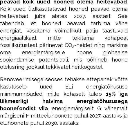
peavad kõik uued hooned olema heitevabad
.
Kõik uued üldkasutatavad hooned peavad olema
heitevabad juba alates 2027. aastast. See
tähendab, et hooned peavad tarbima vähe
energiat, kasutama võimalikult palju taastuvaid
energiaallikaid, mitte tekitama kohapeal
fossiilkütustest pärinevat CO
-heidet ning märkima
2
oma energiamärgisele hoone globaalse
soojendamise potentsiaali, mis põhineb hoone
olelusringi jooksul tekkivatel heitkogustel.
Renoveerimisega seoses tehakse ettepanek võtta
kasutusele uued ELi energiatõhususe
miinimumnõuded, mille kohaselt tuleb
15% iga
liikmesriigi halvima energiatõhususega
hoonefondist viia
energiamärgiselt G vähemalt
märgiseni F mitteeluhoonete puhul 2027. aastaks ja
eluhoonete puhul 2030. aastaks.