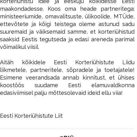
korteriühistu idee ja eeskuju kõikidesse Eesti
maakondadesse. Koos oma heade partneritega:
ministeeriumide, omavalitsuste, ülikoolide, MTÜde,
ettevõtete ja kõigi teistega oleme astunud sadu
suuremaid ja väiksemaid samme, et korteriühistud
saaksid Eestis tegutseda ja edasi areneda parimal
võimalikul viisil.
…
Aitäh kõikidele Eesti Korteriühistute Liidu
liikmetele, partneritele, sõpradele ja toetajatele!
Esimene veerandsada annab kinnitust, et ühises
koostöös suudame Eesti elamuvaldkonna
edasiviimisel palju mõttesolevaid ideid ellu viia!
…
…
Eesti Korteriühistute Liit