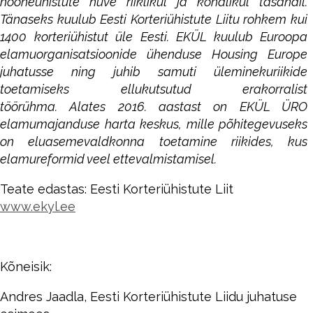
hooneühistute huve riiklikul ja kohalikul tasandil.
Tänaseks kuulub Eesti Korteriühistute Liitu rohkem kui
1400 korteriühistut üle Eesti. EKÜL kuulub Euroopa
elamuorganisatsioonide ühenduse Housing Europe
juhatusse ning juhib samuti üleminekuriikide
toetamiseks ellukutsutud erakorralist
töörühma. Alates 2016. aastast on EKÜL ÜRO
elamumajanduse harta keskus, mille põhitegevuseks
on eluasemevaldkonna toetamine riikides, kus
elamureformid veel ettevalmistamisel.
Teate edastas: Eesti Korteriühistute Liit
www.ekyl.ee
Kõneisik:
Andres Jaadla, Eesti Korteriühistute Liidu juhatuse