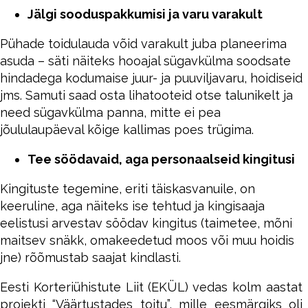
Jälgi sooduspakkumisi ja varu varakult
Pühade toidulauda võid varakult juba planeerima
asuda – säti näiteks hooajal sügavkülma soodsate
hindadega kodumaise juur- ja puuviljavaru, hoidiseid
jms. Samuti saad osta lihatooteid otse talunikelt ja
need sügavkülma panna, mitte ei pea
jõululaupäeval kõige kallimas poes trügima.
Tee söödavaid, aga personaalseid kingitusi
Kingituste tegemine, eriti täiskasvanuile, on
keeruline, aga näiteks ise tehtud ja kingisaaja
eelistusi arvestav söödav kingitus (taimetee, mõni
maitsev snäkk, omakeedetud moos või muu hoidis
jne) rõõmustab saajat kindlasti.
Eesti Korteriühistute Liit (EKÜL) vedas kolm aastat
projekti “Väärtustades toitu”, mille eesmärgiks oli