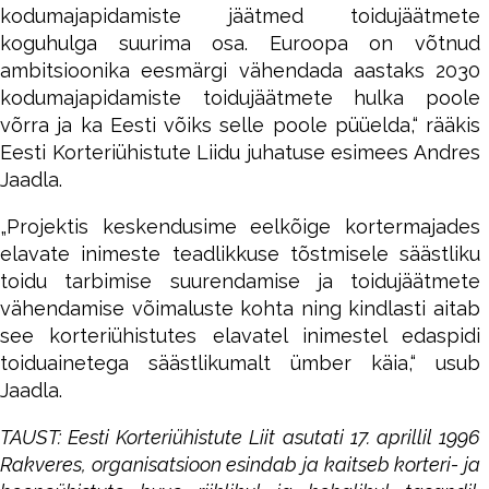
kodumajapidamiste jäätmed toidujäätmete
koguhulga suurima osa. Euroopa on võtnud
ambitsioonika eesmärgi vähendada aastaks 2030
kodumajapidamiste toidujäätmete hulka poole
võrra ja ka Eesti võiks selle poole püüelda,“ rääkis
Eesti Korteriühistute Liidu juhatuse esimees Andres
Jaadla.
„Projektis keskendusime eelkõige kortermajades
elavate inimeste teadlikkuse tõstmisele säästliku
toidu tarbimise suurendamise ja toidujäätmete
vähendamise võimaluste kohta ning kindlasti aitab
see korteriühistutes elavatel inimestel edaspidi
toiduainetega säästlikumalt ümber käia,“ usub
Jaadla.
TAUST: Eesti Korteriühistute Liit asutati 17. aprillil 1996
Rakveres, organisatsioon esindab ja kaitseb korteri- ja