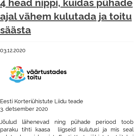
4 head nippi, kuidas pühade
ajal vähem kulutada ja toitu
säästa
03.12.2020
Eesti Korteriühistute Liidu teade
3. detsember 2020
Jõulud lähenevad ning pühade periood toob
paraku tihti kaasa liigseid kulutusi ja mis seal