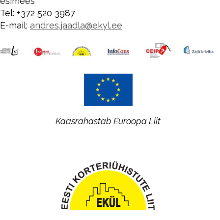
esimees
Tel: +372 520 3987
E-mail:
andres.jaadla@ekyl.ee
Kaasrahastab
Euroopa Liit