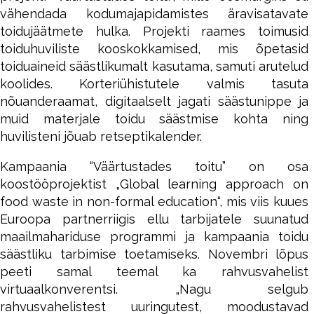
vähendada kodumajapidamistes äravisatavate
toidujäätmete hulka. Projekti raames toimusid
toiduhuviliste kooskokkamised, mis õpetasid
toiduaineid säästlikumalt kasutama, samuti arutelud
koolides. Korteriühistutele valmis tasuta
nõuanderaamat, digitaalselt jagati säästunippe ja
muid materjale toidu säästmise kohta ning
huvilisteni jõuab retseptikalender.
Kampaania “Väärtustades toitu” on osa
koostööprojektist „Global learning approach on
food waste in non-formal education“, mis viis kuues
Euroopa partnerriigis ellu tarbijatele suunatud
maailmahariduse programmi ja kampaania toidu
säästliku tarbimise toetamiseks. Novembri lõpus
peeti samal teemal ka rahvusvahelist
virtuaalkonverentsi. „Nagu selgub
rahvusvahelistest uuringutest, moodustavad