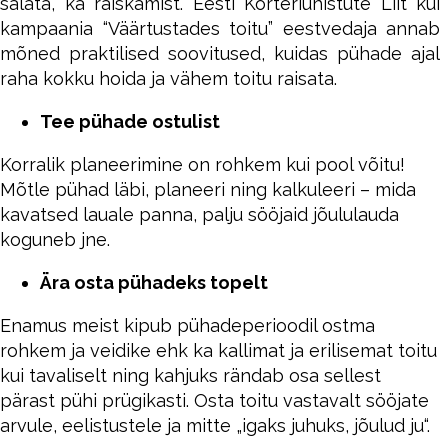
salata, ka raiskamist. Eesti Korteriühistute Liit kui
kampaania “Väärtustades toitu” eestvedaja annab
mõned praktilised soovitused, kuidas pühade ajal
raha kokku hoida ja vähem toitu raisata.
Tee pühade ostulist
Korralik planeerimine on rohkem kui pool võitu!
Mõtle pühad läbi, planeeri ning kalkuleeri – mida
kavatsed lauale panna, palju sööjaid jõululauda
koguneb jne.
Ära osta pühadeks topelt
Enamus meist kipub pühadeperioodil ostma
rohkem ja veidike ehk ka kallimat ja erilisemat toitu
kui tavaliselt ning kahjuks rändab osa sellest
pärast pühi prügikasti. Osta toitu vastavalt sööjate
arvule, eelistustele ja mitte „igaks juhuks, jõulud ju“.