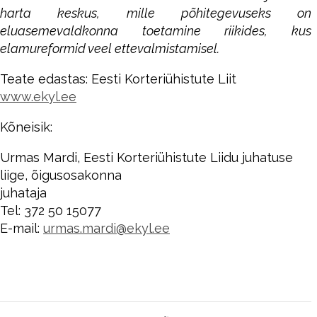
harta keskus, mille põhitegevuseks on
eluasemevaldkonna toetamine riikides, kus
elamureformid veel ettevalmistamisel.
Teate edastas: Eesti Korteriühistute Liit
www.ekyl.ee
Kõneisik:
Urmas Mardi, Eesti Korteriühistute Liidu juhatuse
liige, õigusosakonna
juhataja
Tel: 372 50 15077
E-mail:
urmas.mardi@ekyl.ee