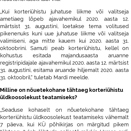
„Kui korteriühistu juhatuse liikme või valitseja
ametiaeg lõpeb ajavahemikul 2020. aasta 12.
märtsist 31. augustini, loetakse tema volitused
pikenenuks kuni uue juhatuse liikme või valitseja
valimiseni, aga mitte kauem kui 2020. aasta 31.
oktoobrini. Samuti peab korteriühistu, kellel on
kohustus esitada majandusaasta aruanne
registripidajale ajavahemikul 2020. aasta 12. märtsist
31. augustini, esitama aruande hiljemalt 2020. aasta
31. oktoobril,“ tuletab Mardi meelde.
Milline on nõuetekohane tähtaeg korteriühistu
üldkoosolekust teatamiseks?
„Seaduse kohaselt on nõuetekohane tähtaeg
korteriühistu üldkoosolekust teatamiseks vähemalt
7 päeva, kui KÜ põhikirjas on märgitud pikem