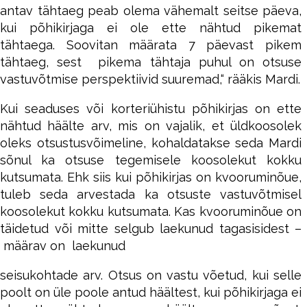
antav tähtaeg peab olema vähemalt seitse päeva,
kui põhikirjaga ei ole ette nähtud pikemat
tähtaega. Soovitan määrata 7 päevast pikem
tähtaeg, sest pikema tähtaja puhul on otsuse
vastuvõtmise perspektiivid suuremad,“ rääkis Mardi.
Kui seaduses või korteriühistu põhikirjas on ette
nähtud häälte arv, mis on vajalik, et üldkoosolek
oleks otsustusvõimeline, kohaldatakse seda Mardi
sõnul ka otsuse tegemisele koosolekut kokku
kutsumata. Ehk siis kui põhikirjas on kvooruminõue,
tuleb seda arvestada ka otsuste vastuvõtmisel
koosolekut kokku kutsumata. Kas kvooruminõue on
täidetud või mitte selgub laekunud tagasisidest –
määrav on laekunud
seisukohtade arv. Otsus on vastu võetud, kui selle
poolt on üle poole antud häältest, kui põhikirjaga ei