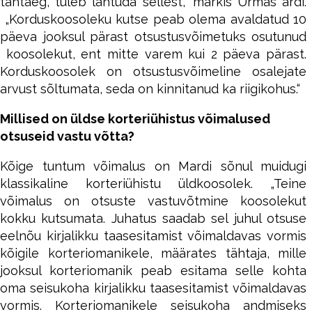
tähtaeg, tuleb lähtuda sellest,“ märkis Urmas ardi.
„Korduskoosoleku kutse peab olema avaldatud 10
päeva jooksul pärast otsustusvõimetuks osutunud
koosolekut, ent mitte varem kui 2 päeva pärast.
Korduskoosolek on otsustusvõimeline osalejate
arvust sõltumata, seda on kinnitanud ka riigikohus.“
Millised on üldse korteriühistus võimalused
otsuseid vastu võtta?
Kõige tuntum võimalus on Mardi sõnul muidugi
klassikaline korteriühistu üldkoosolek. „Teine
võimalus on otsuste vastuvõtmine koosolekut
kokku kutsumata. Juhatus saadab sel juhul otsuse
eelnõu kirjalikku taasesitamist võimaldavas vormis
kõigile korteriomanikele, määrates tähtaja, mille
jooksul korteriomanik peab esitama selle kohta
oma seisukoha kirjalikku taasesitamist võimaldavas
vormis. Korteriomanikele seisukoha andmiseks