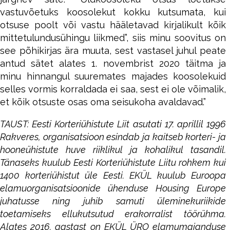
vastuvõetuks koosolekut kokku kutsumata, kui
otsuse poolt või vastu hääletavad kirjalikult kõik
mittetulundusühingu liikmed”, siis minu soovitus on
see põhikirjas ära muuta, sest vastasel juhul peate
antud sätet alates 1. novembrist 2020 täitma ja
minu hinnangul suuremates majades koosolekuid
selles vormis korraldada ei saa, sest ei ole võimalik,
et kõik otsuste osas oma seisukoha avaldavad.”
TAUST: Eesti Korteriühistute Liit asutati 17. aprillil 1996
Rakveres, organisatsioon esindab ja kaitseb korteri- ja
hooneühistute huve riiklikul ja kohalikul tasandil.
Tänaseks kuulub Eesti Korteriühistute Liitu rohkem kui
1400 korteriühistut üle Eesti. EKÜL kuulub Euroopa
elamuorganisatsioonide ühenduse Housing Europe
juhatusse ning juhib samuti üleminekuriikide
toetamiseks ellukutsutud erakorralist töörühma.
Alates 2016. aastast on EKÜL ÜRO elamumajanduse