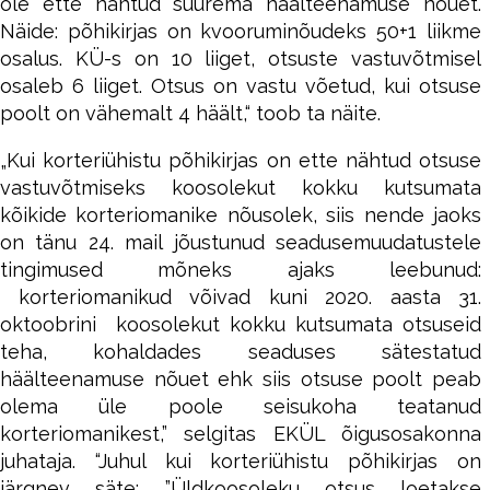
ole ette nähtud suurema häälteenamuse nõuet.
Näide: põhikirjas on kvooruminõudeks 50+1 liikme
osalus. KÜ-s on 10 liiget, otsuste vastuvõtmisel
osaleb 6 liiget. Otsus on vastu võetud, kui otsuse
poolt on vähemalt 4 häält,“ toob ta näite.
„Kui korteriühistu põhikirjas on ette nähtud otsuse
vastuvõtmiseks koosolekut kokku kutsumata
kõikide korteriomanike nõusolek, siis nende jaoks
on tänu 24. mail jõustunud seadusemuudatustele
tingimused mõneks ajaks leebunud:
korteriomanikud võivad kuni 2020. aasta 31.
oktoobrini koosolekut kokku kutsumata otsuseid
teha, kohaldades seaduses sätestatud
häälteenamuse nõuet ehk siis otsuse poolt peab
olema üle poole seisukoha teatanud
korteriomanikest,” selgitas EKÜL õigusosakonna
juhataja. “Juhul kui korteriühistu põhikirjas on
järgnev säte: ”Üldkoosoleku otsus loetakse