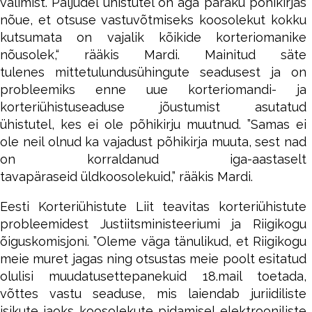
valimist. Paljudel ühistutel on aga paraku põhikirjas
nõue, et otsuse vastuvõtmiseks koosolekut kokku
kutsumata on vajalik kõikide korteriomanike
nõusolek,“ rääkis Mardi. Mainitud säte
tulenes mittetulundusühingute seadusest ja on
probleemiks enne uue korteriomandi- ja
korteriühistuseaduse jõustumist asutatud
ühistutel, kes ei ole põhikirju muutnud. ”Samas ei
ole neil olnud ka vajadust põhikirja muuta, sest nad
on korraldanud iga-aastaselt
tavapäraseid üldkoosolekuid,” rääkis Mardi.
Eesti Korteriühistute Liit teavitas korteriühistute
probleemidest Justiitsministeeriumi ja Riigikogu
õiguskomisjoni. ”Oleme väga tänulikud, et Riigikogu
meie muret jagas ning otsustas meie poolt esitatud
olulisi muudatusettepanekuid 18.mail toetada,
võttes vastu seaduse, mis laiendab juriidiliste
isikute jaoks koosolekute pidamisel elektrooniliste