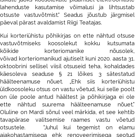
lahenduste kasutamise võimalusi ja lihtsustab
otsuste vastuvõtmist.“ Seadus jõustub järgmisel
päeval pärast avaldamist Riigi Teatajas.
Kui korteriühistu põhikirjas on ette nähtud otsuse
vastuvõtmiseks koosolekut kokku kutsumata
kõikide korteriomanike nõusolek,
võivad korteriomanikud ajutiselt kuni 2020. aasta 31.
oktoobrini sellisel viisil otsuseid teha, kohaldades
käesoleva seaduse § 21 lõikes 3 sätestatud
häälteenamuse nõuet. „Ehk siis korteriühistu
üldkoosoleku otsus on vastu võetud, kui selle poolt
on üle poole antud häältest ja põhikirjaga ei ole
ette nähtud suurema häälteenamuse nõuet.”
Oluline on Mardi sõnul veel märkida, et see kehtib
tavapärase valitsemise raames vastu võetud
otsustele. “Juhul kui tegemist on elamu
ajakohastamisega ehk renoveerimisega seotud