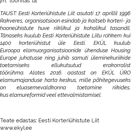
jm.” toonitas ta.
TAUST: Eesti Korteriühistute Liit asutati 17. aprillil 1996
Rakveres, organisatsioon esindab ja kaitseb korteri- ja
hooneühistute huve riiklikul ja kohalikul tasandil.
Tänaseks kuulub Eesti Korteriühistute Liitu rohkem kui
1400 korteriühistut üle Eesti. EKÜL kuulub
Euroopa elamuorganisatsioonide ühenduse Housing
Europe juhatusse ning juhib samuti üleminekuriikide
toetamiseks ellukutsutud erakorralist
töörühma. Alates 2016. aastast on EKÜL ÜRO
elamumajanduse harta keskus, mille põhitegevuseks
on eluasemevaldkonna toetamine riikides,
kus elamureformid veel ettevalmistamisel.
Teate edastas: Eesti Korteriühistute Liit
www.ekyl.ee