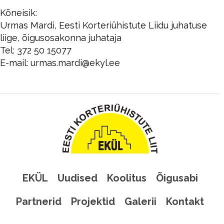
Kõneisik:
Urmas Mardi, Eesti Korteriühistute Liidu juhatuse
liige, õigusosakonna juhataja
Tel: 372 50 15077
E-mail: urmas.mardi@ekyl.ee
EKÜL
Uudised
Koolitus
Õigusabi
Partnerid
Projektid
Galerii
Kontakt