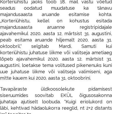
Korteriühistu jaoks toob 18. mail vastu võetud
seadus oodatud muudatuse ka tänavu
majandusaasta aruande esitamise kohta.
„Korteriühistu, kellel on kohustus esitada
majandusaasta aruanne registripidajale
ajavahemikul 2020. aasta 12. märtsist 31. augustini,
peab esitama aruande hiljemalt 2020. aasta 31.
oktoobril,“ selgitab Mardi. Samuti kui
korteriühistu juhatuse liikme või valitseja ametiaeg
lõpeb ajavahemikul 2020. aasta 12. märtsist 31.
augustini, loetakse tema volitused pikenenuks kuni
uue juhatuse liikme või valitseja valimiseni, aga
mitte kauem kui 2020. aasta 31. oktoobrini.
Tavapäraste üldkoosolekute pidamisest
siseruumides soovitab EKÜL õigusosakonna
juhataja ajutiselt loobuda. “Kuigi eriolukord on
läbi, kehtivad hädaolukorra reeglid, nt 2+2 distants