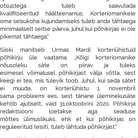
otsustega, tuleb saavutada
kvalifitseeritud häälteenamus. Korteriomanikele
oma seisukoha kujundamiseks tuleb anda tähtaega
minimaalselt seitse päeva, juhul kui põhikirjas ei ole
pikemat tähtaega.”
Siiski manitseb Urmas Mardi korteriühistuid
põhikirju üle vaatama. „Kõigi korteriomanike
nõusoleku säte on piirav ja tuleks
esimesel võimalusel põhikirjast välja võtta, sest
keegi ei tea, mis tulevik toob. Juhul, kui seda sätet
ei muuda, on korteriühistu 1. novembril
sama probleemi ees, sest tänane üleminekusäte
kehtib ajutiselt, vaid 31.oktoobrini 2020. Põhikirja
redaktsiooni loetakse aga seaduse
mõttes ülimuslikuks, ehk et kui põhikirjas on
reguleeritud teisiti, tuleb lähtuda põhikirjast.“