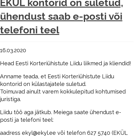
EKÜL kontorid on suletud,
ühendust saab e-posti või
telefoni teel
16.03.2020
Head Eesti Korteriühistute Liidu liikmed ja kliendid!
Anname teada, et Eesti Korteriühistute Liidu
kontorid on külastajatele suletud.
Toimuvad ainult varem kokkulepitud kohtumised
juristiga.
Liidu töö aga jätkub. Meiega saate ühendust e-
posti ja telefoni teel:
aadress ekyl@ekyl.ee või telefon 627 5740 (EKÜL