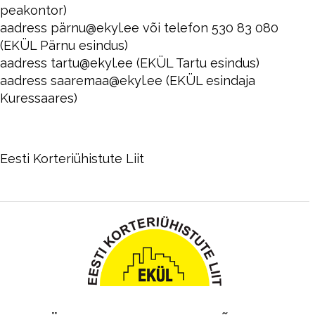
peakontor)
aadress pärnu@ekyl.ee või telefon 530 83 080
(EKÜL Pärnu esindus)
aadress tartu@ekyl.ee (EKÜL Tartu esindus)
aadress saaremaa@ekyl.ee (EKÜL esindaja
Kuressaares)
Eesti Korteriühistute Liit