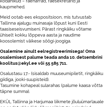
kodanikud – raehärrad, raesekretärid ja
kaupmehed.
Meid ootab ees ekspositsioon, mis tutvustab
Tallinna ajalugu muinasaja lõpust kuni Eesti
taasiseseisvumiseni. Pärast ringkäiku võtame
ühiselt kokku lõppeva aasta ja naudime
koosolemist väikese söögi-joogiga.
Osalemine ainult eelregistreerimisega! Oma
osalemisest palume teada anda 10. detsembrini
koolitus@ekyl.ee või 55 585 711.
Osalustasu 17.- (sisaldab muuseumipiletit, ringkäiku
giidiga, jooki-suupisteid).
Tasumine kohapeal sularahas (palume kaasa võtta
täpne summa).
EKÜL Tallinna ja Harjumaa liikmete jõuluümarlauale