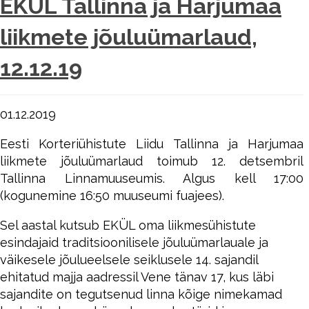
EKÜL Tallinna ja Harjumaa
liikmete jõuluümarlaud,
12.12.19
01.12.2019
Eesti Korteriühistute Liidu Tallinna ja Harjumaa
liikmete jõuluümarlaud toimub 12. detsembril
Tallinna Linnamuuseumis. Algus kell 17:00
(kogunemine 16:50 muuseumi fuajees).
Sel aastal kutsub EKÜL oma liikmesühistute
esindajaid traditsioonilisele jõuluümarlauale ja
väikesele jõulueelsele seiklusele 14. sajandil
ehitatud majja aadressil Vene tänav 17, kus läbi
sajandite on tegutsenud linna kõige nimekamad