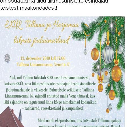
on oodatud ka liidu liikmesühistute esindajad
teistest maakondadest!