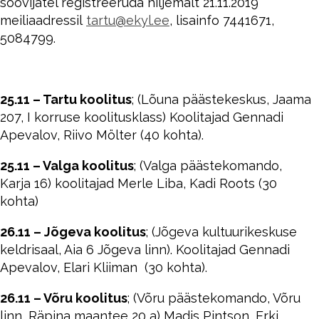
soovijatel registreeruda hiljemalt 21.11.2019
meiliaadressil
tartu@ekyl.ee
, lisainfo 7441671,
5084799.
25.11 – Tartu koolitus
; (Lõuna päästekeskus, Jaama
207, I korruse koolitusklass) Koolitajad Gennadi
Apevalov, Riivo Mölter (40 kohta).
25.11 – Valga koolitus
; (Valga päästekomando,
Karja 16) koolitajad Merle Liba, Kadi Roots (30
kohta)
26.11 – Jõgeva koolitus
; (Jõgeva kultuurikeskuse
keldrisaal, Aia 6 Jõgeva linn). Koolitajad Gennadi
Apevalov, Elari Kliiman (30 kohta).
26.11 – Võru koolitus
; (Võru päästekomando, Võru
linn, Räpina maantee 20 a) Madis Pintson, Erki