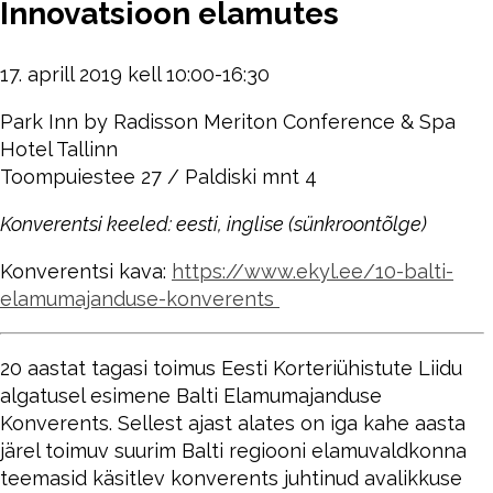
Innovatsioon elamutes
17. aprill 2019 kell 10:00-16:30
Park Inn by Radisson Meriton Conference & Spa
Hotel Tallinn
Toompuiestee 27 / Paldiski mnt 4
Konverentsi keeled: eesti, inglise (sünkroontõlge)
Konverentsi kava:
https://www.ekyl.ee/10-balti-
elamumajanduse-konverents
20 aastat tagasi toimus Eesti Korteriühistute Liidu
algatusel esimene Balti Elamumajanduse
Konverents. Sellest ajast alates on iga kahe aasta
järel toimuv suurim Balti regiooni elamuvaldkonna
teemasid käsitlev konverents juhtinud avalikkuse