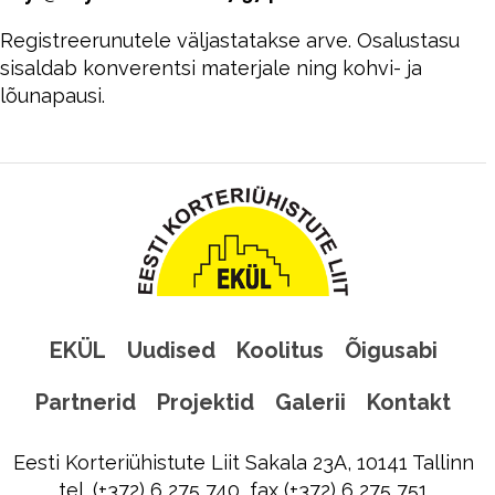
Registreerunutele väljastatakse arve. Osalustasu
sisaldab konverentsi materjale ning kohvi- ja
lõunapausi.
EKÜL
Uudised
Koolitus
Õigusabi
Partnerid
Projektid
Galerii
Kontakt
Eesti Korteriühistute Liit Sakala 23A, 10141 Tallinn
tel. (+372) 6 275 740, fax (+372) 6 275 751