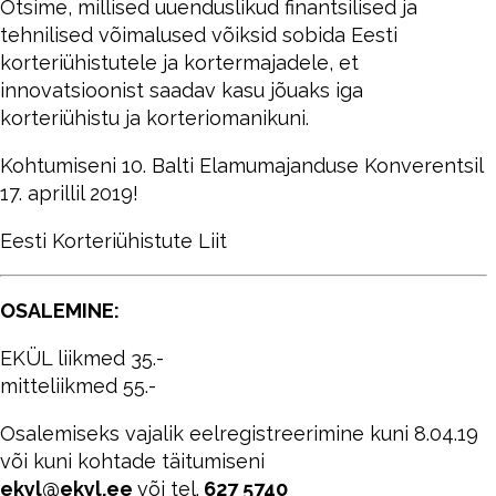
Otsime, millised uuenduslikud finantsilised ja
tehnilised võimalused võiksid sobida Eesti
korteriühistutele ja kortermajadele, et
innovatsioonist saadav kasu jõuaks iga
korteriühistu ja korteriomanikuni.
Kohtumiseni 10. Balti Elamumajanduse Konverentsil
17. aprillil 2019!
Eesti Korteriühistute Liit
OSALEMINE:
EKÜL liikmed 35.-
mitteliikmed 55.-
Osalemiseks vajalik eelregistreerimine kuni 8.04.19
või kuni kohtade täitumiseni
ekyl@ekyl.ee
või tel.
627 5740