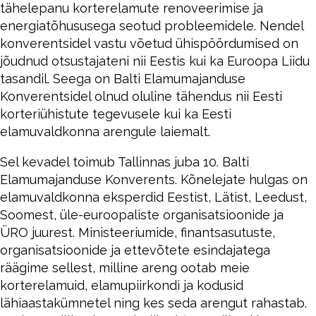
tähelepanu korterelamute renoveerimise ja
energiatõhususega seotud probleemidele. Nendel
konverentsidel vastu võetud ühispöördumised on
jõudnud otsustajateni nii Eestis kui ka Euroopa Liidu
tasandil. Seega on Balti Elamumajanduse
Konverentsidel olnud oluline tähendus nii Eesti
korteriühistute tegevusele kui ka Eesti
elamuvaldkonna arengule laiemalt.
Sel kevadel toimub Tallinnas juba 10. Balti
Elamumajanduse Konverents. Kõnelejate hulgas on
elamuvaldkonna eksperdid Eestist, Lätist, Leedust,
Soomest, üle-euroopaliste organisatsioonide ja
ÜRO juurest. Ministeeriumide, finantsasutuste,
organisatsioonide ja ettevõtete esindajatega
räägime sellest, milline areng ootab meie
korterelamuid, elamupiirkondi ja kodusid
lähiaastakümnetel ning kes seda arengut rahastab.