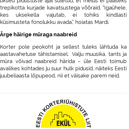
uksed pidustuste ajal suletud, et melus ei pääseks
trepikotta kurjade kavatsustega võõraid. “Igaühele,
kes uksekella vajutab, ei tohiks kindlasti
küsimusteta fonolukku avada,” hoiatas Mardi.
Ärge häirige müraga naabreid
Korter pole peokoht ja sellest tuleks lähtuda ka
aastavahetuse tähistamisel. Valju muusika, tants ja
müra võivad naabreid härida – üle Eesti toimub
avalikes kohtades ju suur hulk pidusid, näiteks Eesti
juubeliaasta lõpupeod, nii et väisake parem neid.