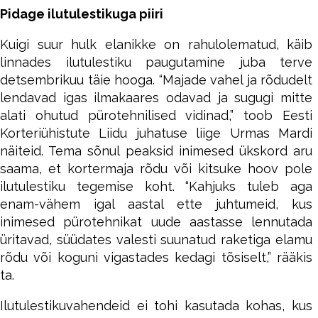
Pidage ilutulestikuga piiri
Kuigi suur hulk elanikke on rahulolematud, käib
linnades ilutulestiku paugutamine juba terve
detsembrikuu täie hooga. “Majade vahel ja rõdudelt
lendavad igas ilmakaares odavad ja sugugi mitte
alati ohutud pürotehnilised vidinad,” toob Eesti
Korteriühistute Liidu juhatuse liige Urmas Mardi
näiteid. Tema sõnul peaksid inimesed ükskord aru
saama, et kortermaja rõdu või kitsuke hoov pole
ilutulestiku tegemise koht. “Kahjuks tuleb aga
enam-vähem igal aastal ette juhtumeid, kus
inimesed pürotehnikat uude aastasse lennutada
üritavad, süüdates valesti suunatud raketiga elamu
rõdu või koguni vigastades kedagi tõsiselt,” rääkis
ta.
Ilutulestikuvahendeid ei tohi kasutada kohas, kus