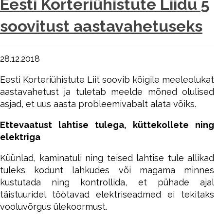
Eesti Korteriühistute Liidu 5
soovitust aastavahetuseks
28.12.2018
Eesti Korteriühistute Liit soovib kõigile meeleolukat
aastavahetust ja tuletab meelde mõned olulised
asjad, et uus aasta probleemivabalt alata võiks.
Ettevaatust lahtise tulega, küttekollete ning
elektriga
Küünlad, kaminatuli ning teised lahtise tule allikad
tuleks kodunt lahkudes või magama minnes
kustutada ning kontrollida, et pühade ajal
täistuuridel töötavad elektriseadmed ei tekitaks
vooluvõrgus ülekoormust.