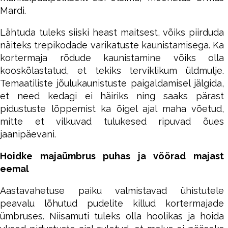
Mardi.
Lähtuda tuleks siiski heast maitsest, võiks piirduda
näiteks trepikodade varikatuste kaunistamisega. Ka
kortermaja rõdude kaunistamine võiks olla
kooskõlastatud, et tekiks terviklikum üldmulje.
Temaatiliste jõulukaunistuste paigaldamisel jälgida,
et need kedagi ei häiriks ning saaks pärast
pidustuste lõppemist ka õigel ajal maha võetud,
mitte et vilkuvad tulukesed ripuvad õues
jaanipäevani.
Hoidke majaümbrus puhas ja võõrad majast
eemal
Aastavahetuse paiku valmistavad ühistutele
peavalu lõhutud pudelite killud kortermajade
ümbruses. Niisamuti tuleks olla hoolikas ja hoida