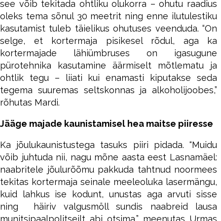
see võib tekitada ohtliku olukorra – ohutu raadius
oleks tema sõnul 30 meetrit ning enne ilutulestiku
kasutamist tuleb täielikus ohutuses veenduda. “On
selge, et kortermaja pisikesel rõdul, aga ka
kortermajade lähiümbruses on igasugune
pürotehnika kasutamine äärmiselt mõtlematu ja
ohtlik tegu – liiati kui enamasti kiputakse seda
tegema suuremas seltskonnas ja alkoholijoobes,”
rõhutas Mardi.
Jääge majade kaunistamisel hea maitse piiresse
Ka jõulukaunistustega tasuks piiri pidada. “Muidu
võib juhtuda nii, nagu mõne aasta eest Lasnamäel:
naabritele jõulurõõmu pakkuda tahtnud noormees
tekitas kortermaja seinale meeleoluka lasermängu,
kuid lahkus ise kodunt, unustas aga arvuti sisse
ning häiriv valgusmöll sundis naabreid lausa
munitsipaalpolitseilt abi otsima,” meenutas Urmas