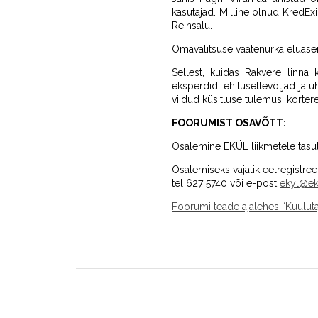
kasutajad. Milline olnud KredExi
Reinsalu.
Omavalitsuse vaatenurka eluase
Sellest, kuidas Rakvere linna
eksperdid, ehitusettevõtjad ja ü
viidud küsitluse tulemusi korte
FOORUMIST OSAVÕTT:
Osalemine EKÜL liikmetele tasuta
Osalemiseks vajalik eelregistree
tel 627 5740 või e-post
ekyl@ek
Foorumi teade ajalehes “Kuuluta