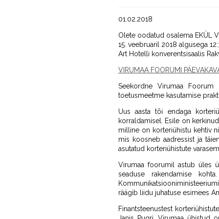
01.02.2018
Olete oodatud osalema EKÜL Vi
15. veebruaril 2018 algusega 12
Art Hotelli konverentsisaalis Rak
VIRUMAA FOORUMI PÄEVAKAV
Seekordne Virumaa Foorum k
toetusmeetme kasutamise prakti
Uus aasta tõi endaga korteri
korraldamisel. Esile on kerkinud
milline on korteriühistu kehtiv 
mis koosneb aadressist ja täien
asutatud korteriühistute varase
Virumaa foorumil astub üles ü
seaduse rakendamise kohta.
Kommunikatsiooniministeeriumi 
räägib liidu juhatuse esimees A
Finantsteenustest korteriühistu
Janis Pugri. Virumaa ühistud 