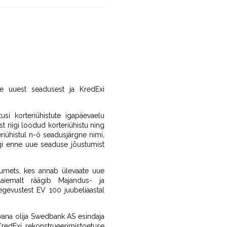
 uuest seadusest ja KredExi
i korteriühistute igapäevaelu
t riigi loodud korteriühistu ning
eriühistul n-ö seadusjärgne nimi,
õigi enne uue seaduse jõustumist
rumets, kes annab ülevaate uue
aiemalt räägib Majandus- ja
egevustest EV 100 juubeliaastal
 vana olija Swedbank AS esindaja
redExi rekonstrueerimistoetuse