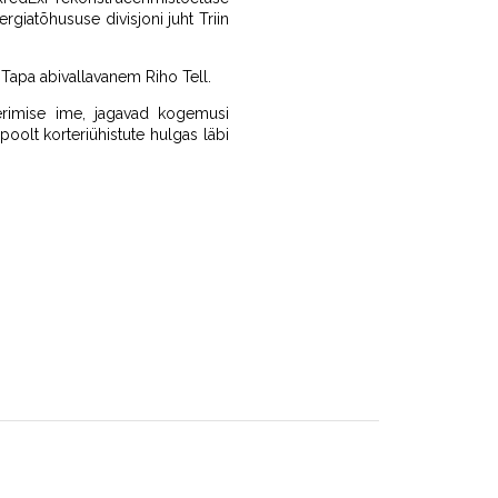
rgiatõhususe divisjoni juht Triin
Tapa abivallavanem Riho Tell.
eerimise ime, jagavad kogemusi
poolt korteriühistute hulgas läbi