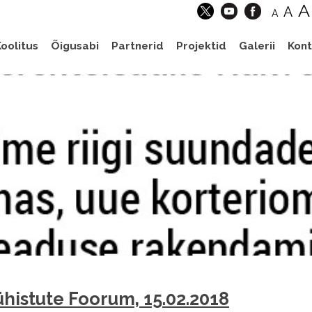
A
A
A
oolitus
Õigusabi
Partnerid
Projektid
Galerii
Kont
histute Foorum, 15.02.2018