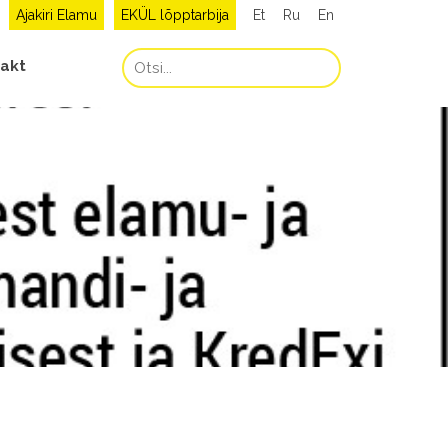
Ajakiri Elamu
EKÜL lõpptarbija
Et
Ru
En
akt