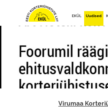
EKÜL
Uudised
K
Virumaa Korteriü