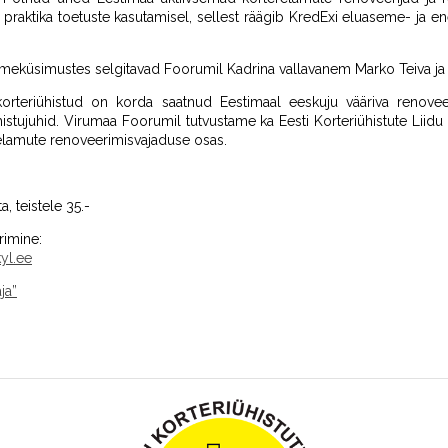
 praktika toetuste kasutamisel, sellest räägib KredExi eluaseme- ja ene
meküsimustes selgitavad Foorumil Kadrina vallavanem Marko Teiva ja 
 korteriühistud on korda saatnud Eestimaal eeskuju vääriva renov
histujuhid. Virumaa Foorumil tutvustame ka Eesti Korteriühistute Liidu 
relamute renoveerimisvajaduse osas.
, teistele 35.-
rimine:
yl.ee
ja”