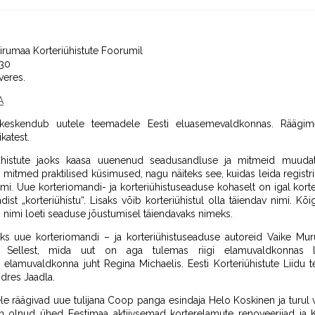
rumaa Korteriühistute Foorumil
:30
veres.
A
eskendub uutele teemadele Eesti eluasemevaldkonnas. Räägime
katest.
ühistute jaoks kaasa uuenenud seadusandluse ja mitmeid muudatus
 mitmed praktilised küsimused, nagu näiteks see, kuidas leida registris
nimi. Uue korteriomandi- ja korteriühistuseaduse kohaselt on igal kort
dist „korteriühistu“. Lisaks võib korteriühistul olla täiendav nimi. K
m nimi loeti seaduse jõustumisel täiendavaks nimeks.
ks uue korteriomandi – ja korteriühistuseaduse autoreid Vaike Mu
 Sellest, mida uut on aga tulemas riigi elamuvaldkonnas l
elamuvaldkonna juht Regina Michaelis. Eesti Korteriühistute Liidu t
ndres Jaadla.
tele räägivad uue tulijana Coop panga esindaja Helo Koskinen ja turul
on olnud ühed Eestimaa aktiivsemad korterelamute renoveerijad ja K