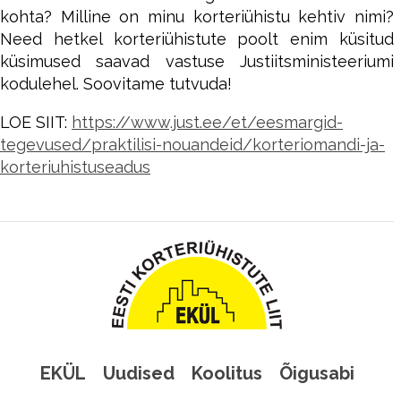
kohta? Milline on minu korteriühistu kehtiv nimi?
Need hetkel korteriühistute poolt enim küsitud
küsimused saavad vastuse Justiitsministeeriumi
kodulehel. Soovitame tutvuda!
LOE SIIT:
https://www.just.ee/et/eesmargid-
tegevused/praktilisi-nouandeid/korteriomandi-ja-
korteriuhistuseadus
EKÜL
Uudised
Koolitus
Õigusabi