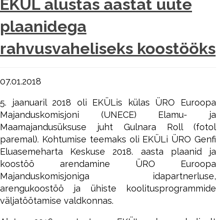
EKÜL alustas aastat uute
plaanidega
rahvusvaheliseks koostööks
07.01.2018
5. jaanuaril 2018 oli EKÜLis külas ÜRO Euroopa
Majanduskomisjoni (UNECE) Elamu- ja
Maamajandusüksuse juht Gulnara Roll (fotol
paremal). Kohtumise teemaks oli EKÜLi ÜRO Genfi
Eluasemeharta Keskuse 2018. aasta plaanid ja
koostöö arendamine ÜRO Euroopa
Majanduskomisjoniga idapartnerluse,
arengukoostöö ja ühiste koolitusprogrammide
väljatöötamise valdkonnas.