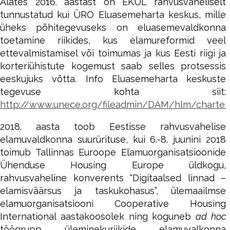
Alates 2016. aastast on EKÜL rahvusvaheliselt
tunnustatud kui ÜRO Eluasemeharta keskus, mille
üheks põhitegevuseks on eluasemevaldkonna
toetamine riikides, kus elamureformid veel
ettevalmistamisel või toimumas ja kus Eesti riigi ja
korteriühistute kogemust saab selles protsessis
eeskujuks võtta. Info Eluasemeharta keskuste
tegevuse kohta siit:
http://www.unece.org/fileadmin/DAM/hlm/charte
2018. aasta toob Eestisse rahvusvahelise
elamuvaldkonna suurürituse, kui 6.-8. juunini 2018
toimub Tallinnas Euroope Elamuorganisatsioonide
Ühenduse Housing Europe üldkogu,
rahvusvaheline konverents “Digitaalsed linnad –
elamisväärsus ja taskukohasus”, ülemaailmse
elamuorganisatsiooni Cooperative Housing
International aastakoosolek ning koguneb
ad hoc
töögrupp üleminekuriikide elamuvalkonna