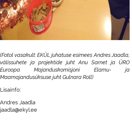
(Fotol vasakult: EKÜL juhatuse esimees Andres Jaadla,
välissuhete ja projektide juht Anu Sarnet ja ÜRO
Euroopa Majanduskomisjoni Elamu- ja
Maamajandusüksuse juht Gulnara Roll)
Lisainfo:
Andres Jaadla
jaadla@ekyl.ee