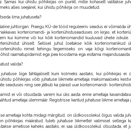
gi. Samas kui ühistu põhikirjas on punkt, mille kohaselt valitakse ju
kmeks alles seejärel, kui ühistu põhikirja on muudetud.
gutseda ilma juhatuseta?
alaline juhtorgan. Praegu KÜ-de tööd reguleeriv seadus ei võimalda üh
hakkavas korteriomandi- ja korteriühistuseaduses on kirjas, et korteriü
rem kui kümme või kui kõik korteriomandid kuuluvad ühele isikule.
teriühistut ühiselt. Sellisel juhul loetakse kõik korteriomanikud 
orteriühistu nimel tehingu tegemiseks on vaja kõigi korteriomanik
apõhist raamatupidamist ega pea koostama ega esitama majandusaasta 
atust valida?
 juhatuse liige tähtajaliselt kuni kolmeks aastaks, kui põhikirjas e
 ühistu põhikirjas võib juhatuse liikmete ametiaja maksimaalseks kestvus
ute seaduses ning see jätkub ka pärast uue korteriomandi- korteriühis
damist ei või otsustada varem kui üks aasta enne ametiaja kavandata
enähtud ametiaja ülemmäär. Registrisse kantud juhatuse liikme ametiaja
atuse ametiaja kohta midagi märgitud, on üldkoosolekul õigus valida juh
n põhikirjas määratud, tuleb juhatuse liikme(te) valimisel sellega ka
alitakse ametisse kaheks aastaks, ei saa üldkoosolekul otsustada, et