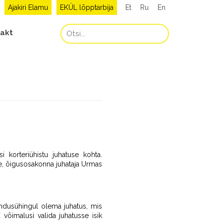
Ajakiri Elamu
EKÜL lõpptarbija
Et
Ru
En
akt
 korteriühistu juhatuse kohta.
ige, õigusosakonna juhataja Urmas
undusühingul olema juhatus, mis
u võimalusi valida juhatusse isik