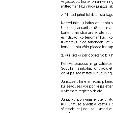
väljastpoolt korteriomanike rin
mitteomanikku valida juhatus lii
2. Millisel juhul tohib ühistu te
Korteriühistu juhatus on ühistu 
Uues, 1. jaanuaril 2018 kehtima 
korteriomandite arv ei ole suu
esindavad korteriomanikud kor
liikmeteks. See tähendab, et k
korteriühistu võib pidada kass
3. Kui pikaks perioodiks võib juh
Kehtiva seaduse järgi valitakse
Sooviksin siinkohal rõhutada, et
on kirjas see mittetulunudühing
Juhatuse liikme ametiaja piken
kui seaduses või põhikirjas ett
viivitamata registripidajale.
Juhul, kui põhikirjas ei ole juh
Kui juhatuse ametiaja kestvus o
sätestab, et juhatuse liikmed v