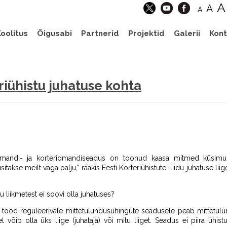
A
A
A
oolitus
Õigusabi
Partnerid
Projektid
Galerii
Kont
riühistu juhatuse kohta
iomandi- ja korteriomandiseadus on toonud kaasa mitmed küsimusi
takse meilt väga palju,” rääkis Eesti Korteriühistute Liidu juhatuse li
tu liikmetest ei soovi olla juhatuses?
te tööd reguleerivale mittetulundusühingute seadusele peab mittetul
 võib olla üks liige (juhataja) või mitu liiget. Seadus ei piira ühist