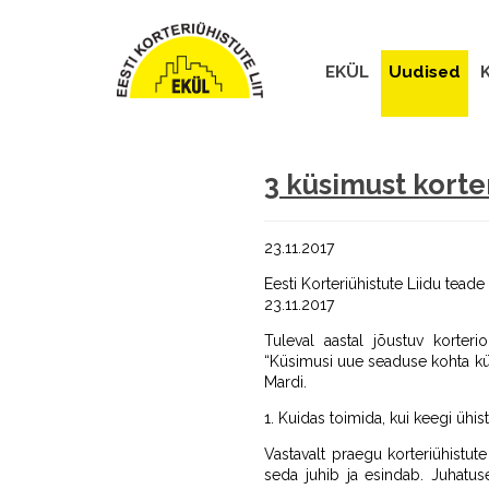
EKÜL
Uudised
K
3 küsimust korte
23.11.2017
Eesti Korteriühistute Liidu teade
23.11.2017
Tuleval aastal jõustuv korter
“Küsimusi uue seaduse kohta küsi
Mardi.
1. Kuidas toimida, kui keegi ühis
Vastavalt praegu korteriühistu
seda juhib ja esindab. Juhatusel