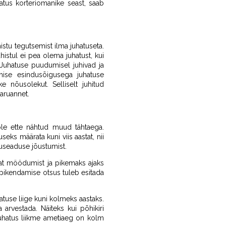
hatus korteriomanike seast, saab
istu tegutsemist ilma juhatuseta.
histul ei pea olema juhatust, kui
 Juhatuse puudumisel juhivad ja
ühise esindusõigusega juhatuse
e nõusolekut. Selliselt juhitud
aruannet.
i ole ette nähtud muud tähtaega.
eks määrata kuni viis aastat, nii
tuseaduse jõustumist.
vat möödumist ja pikemaks ajaks
 pikendamise otsus tuleb esitada
atuse liige kuni kolmeks aastaks.
 arvestada. Näiteks kui põhikiri
 juhatus liikme ametiaeg on kolm