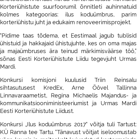
Korteriühistute suurfoorumil õnnitleti auhinnatuid
kolmes kategoorias: ilus koduümbrus, parim
korteriühistu juht ja edukaim renoveerimisprojekt.
“Pidime taas tõdema, et Eestimaal jagub tublisid
ühistuid ja hakkajaid ühistujuhte, kes on oma majas
ja majaümbruses ära teinud märkimisväärse töö,”
sõnas Eesti Korteriühistute Liidu tegevjuht Urmas
Mardi.
Konkursi komisjoni kuulusid Triin Reinsalu
sihtasutusest KredEx, Arne Öövel Tallinna
Linnavaraametist, Regina Michaelis Majandus- ja
kommunikatsiooniministeeriumist ja Urmas Mardi
Eesti Korteriühistute Liidust.
Konkursi „Ilus koduümbrus 2017“ võitja tuli Tartust:
KÜ Ranna tee Tartu. “Tänavust võitjat iseloomustab