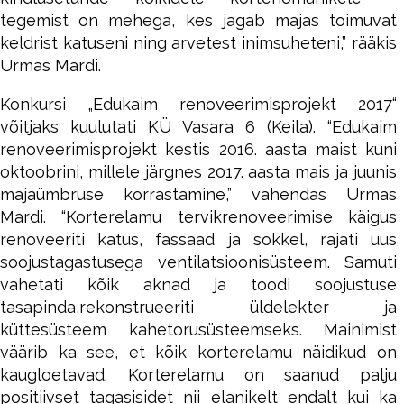
tegemist on mehega, kes jagab majas toimuvat
keldrist katuseni ning arvetest inimsuheteni,” rääkis
Urmas Mardi.
Konkursi „Edukaim renoveerimisprojekt 2017“
võitjaks kuulutati KÜ Vasara 6 (Keila). “Edukaim
renoveerimisprojekt kestis 2016. aasta maist kuni
oktoobrini, millele järgnes 2017. aasta mais ja juunis
majaümbruse korrastamine,” vahendas Urmas
Mardi. “Korterelamu tervikrenoveerimise käigus
renoveeriti katus, fassaad ja sokkel, rajati uus
soojustagastusega ventilatsioonisüsteem. Samuti
vahetati kõik aknad ja toodi soojustuse
tasapinda,rekonstrueeriti üldelekter ja
küttesüsteem kahetorusüsteemseks. Mainimist
väärib ka see, et kõik korterelamu näidikud on
kaugloetavad. Korterelamu on saanud palju
positiivset tagasisidet nii elanikelt endalt kui ka