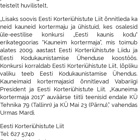
teistelt huvilistelt,
„Lisaks soovis Eesti Korteriühistute Liit õnnitleda ka
neid kauneid kortermaju ja ühistuid, kes osalesid
üle-eestilise konkursi „Eesti kaunis kodu“
erikategoorias “Kauneim kortermaja”, mis toimub
alates 2009. aastast Eesti Korteriühistute Liidu ja
Eesti Kodukaunistamise Ühenduse koostöös.
Konkursi korraldab Eesti Korteriühistute Liit, lõpliku
valiku teeb Eesti Kodukaunistamise Ühendus.
Kauneimaid kortermajasid õnnitlevad Vabariigi
President ja Eesti Korteriühistute Liit. „Kauneima
kortermaja 2017“ auväärse tiitli teenisid endale KÜ
Tehnika 79 (Tallinn) ja KÜ Mai 23 (Pärnu),” vahendas
Urmas Mardi.
Eesti Korteriühistute Liit
Tel: 627 5740