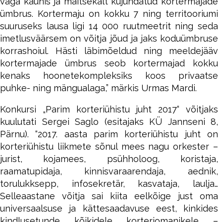
väga kaunis ja maitsekalt kujundatud kortermajade
ümbrus. Kortermaju on kokku 7 ning territooriumi
suuruseks lausa ligi 14 000 ruutmeetrit ning seda
imetlusväärsem on võitja jõud ja jaks koduümbruse
korrashoiul. Hästi läbimõeldud ning meeldejääv
kortermajade ümbrus seob kortermajad kokku
kenaks hoonetekompleksiks koos privaatse
puhke- ning mängualaga,” märkis Urmas Mardi.
Konkursi „Parim korteriühistu juht 2017“ võitjaks
kuulutati Sergei Saglo (esitajaks KÜ Jannseni 8,
Pärnu). “2017. aasta parim korteriühistu juht on
korteriühistu liikmete sõnul mees nagu orkester –
jurist, kojamees, psühholoog, koristaja,
raamatupidaja, kinnisvaraarendaja, aednik,
torulukksepp, infosekretär, kasvataja, laulja…
Selleaastane võitja sai kiita eelkõige just oma
universaalsuse ja kättesaadavuse eest, kinkides
kindlusetunde kõikidele korteriomanikele –