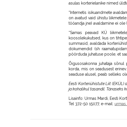
asulas korterielanike nimed üld
“Internetis isikuandmete avaldam
on avatud vaid ühistu liikmetel
tööandja jne) avaldamine ei ole 
“Samas peavad KÜ liikmetele
koosolekukutsed, kus on tihtipe
summasid, avaldada korteriühis
dokumendid (sh raamatupidamis
pöörduda juhatuse poole, et sa
Õigusosakonna juhataja sõnul 
korda, mis on seadusest erinev.
seaduse alusel, peab selleks ol
Eesti Korteriühistute Liit (EKÜL) 
ja kohalikul tasandil. Tänaseks ku
Lisainfo: Urmas Mardi, Eesti Kort
Tel 372-50 15077, e-mail:
urmas.