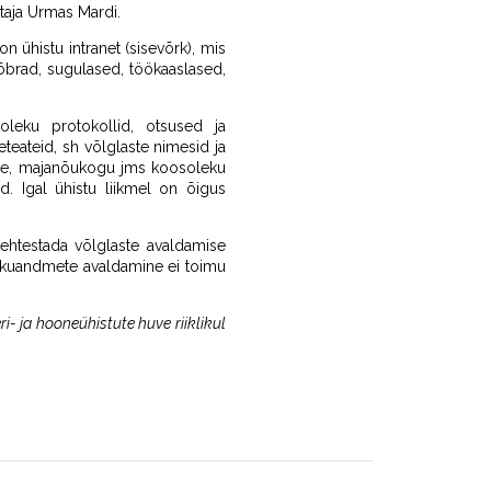
taja Urmas Mardi.
n ühistu intranet (sisevõrk), mis
sõbrad, sugulased, töökaaslased,
leku protokollid, otsused ja
teateid, sh võlglaste nimesid ja
tuse, majanõukogu jms koosoleku
. Igal ühistu liikmel on õigus
ehtestada võlglaste avaldamise
isikuandmete avaldamine ei toimu
ri- ja hooneühistute huve riiklikul