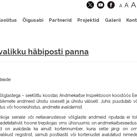
A
A
A
oolitus
Õigusabi
Partnerid
Projektid
Galerii
Kont
avalikku häbiposti panna
iteade
võlglastega – seetõttu koostas Andmekaitse Inspektsioon koostöös Eesti
 liikmete andmeid ühistu siseselt ja ühistu väliselt. Juhis puudutab v
tus või hooneühistus, andmete avaldamist.
epikoja seinale või netiavarustesse võlglaste andmeid riputada ei to
adetetahvlil hoone trepikojas vms ühisruumis on andmekaitseseaduse
d on avaldada ka ainult korterinumber, kuna selle järgi on o
alikust registrist, samuti postkastil või korteriustel avaldatud nimed