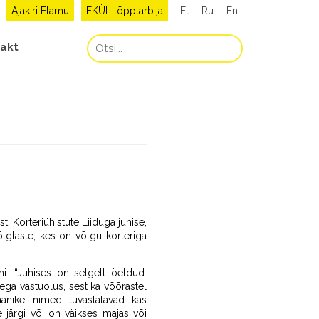
Ajakiri Elamu
EKÜL lõpptarbija
Et
Ru
En
akt
 Korteriühistute Liiduga juhise,
õlglaste, kes on võlgu korteriga
hi. “Juhises on selgelt öeldud:
ga vastuolus, sest ka võõrastel
manike nimed tuvastatavad kas
e järgi või on väikses majas või