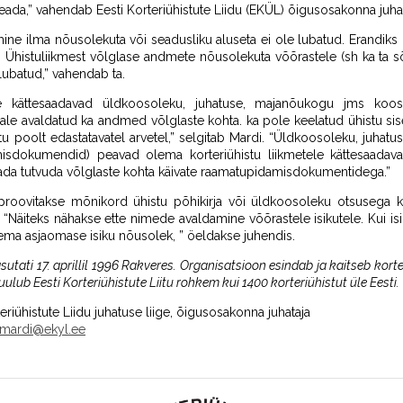
teada,” vahendab Eesti Korteriühistute Liidu (EKÜL) õigusosakonna juha
ine ilma nõusolekuta või seadusliku aluseta ei ole lubatud. Erandiks o
e. Ühistuliikmest võlglase andmete nõusolekuta võõrastele (sh ka ta 
lubatud,” vahendab ta.
 kättesaadavad üldkoosoleku, juhatuse, majanõukogu jms kooso
ale avaldatud ka andmed võlglaste kohta. ka pole keelatud ühistu sise
tu poolt edastatavatel arvetel,” selgitab Mardi. “Üldkoosoleku, juha
dokumendid) peavad olema korteriühistu liikmetele kättesaadavad
ada tutvuda võlglaste kohta käivate raamatupidamisdokumentidega.”
proovitakse mõnikord ühistu põhikirja või üldkoosoleku otsusega k
 “Näiteks nähakse ette nimede avaldamine võõrastele isikutele. Kui 
ema asjaomase isiku nõusolek, ” öeldakse juhendis.
asutati 17. aprillil 1996 Rakveres. Organisatsioon esindab ja kaitseb korte
ulub Eesti Korteriühistute Liitu rohkem kui 1400 korteriühistut üle Eesti.
eriühistute Liidu juhatuse liige, õigusosakonna juhataja
mardi@ekyl.ee