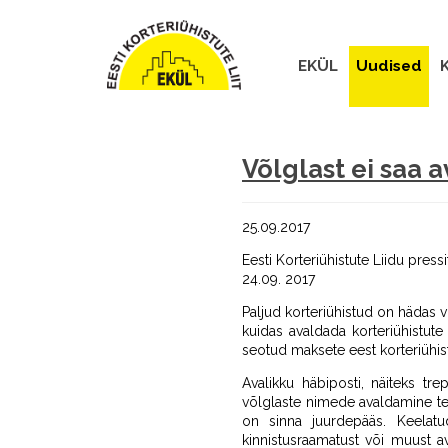
EKÜL
Uudised
K
Võlglast ei saa 
25.09.2017
Eesti Korteriühistute Liidu press
24.09. 2017
Paljud korteriühistud on hädas 
kuidas avaldada korteriühistute
seotud maksete eest korteriühis
Avalikku häbiposti, näiteks tr
võlglaste nimede avaldamine te
on sinna juurdepääs. Keelatu
kinnistusraamatust või muust av