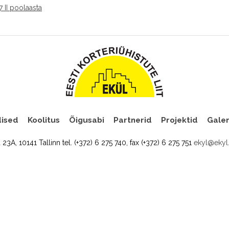
 II poolaasta
ised
Koolitus
Õigusabi
Partnerid
Projektid
Galer
a 23A, 10141 Tallinn tel. (+372) 6 275 740, fax (+372) 6 275 751
ekyl@ekyl