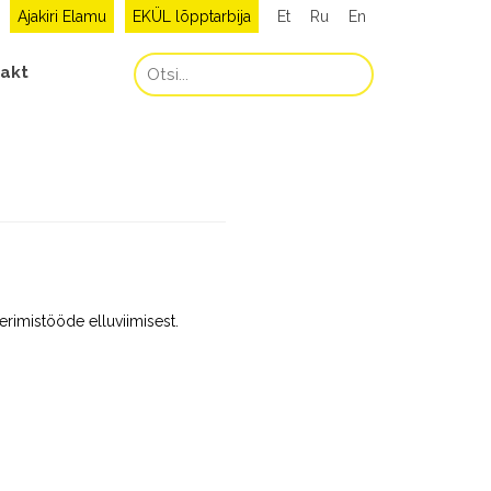
Ajakiri Elamu
EKÜL lõpptarbija
Et
Ru
En
akt
rimistööde elluviimisest.