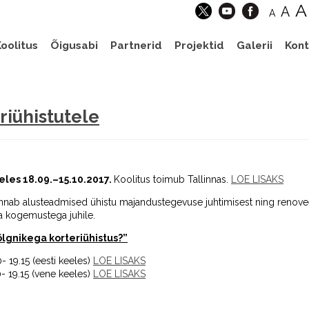
A
A
A
oolitus
Õigusabi
Partnerid
Projektid
Galerii
Kont
riühistutele
eles 18.09.–15.10.2017.
Koolitus toimub Tallinnas.
LOE LISAKS
 annab alusteadmised ühistu majandustegevuse juhtimisest ning renovee
ka kogemustega juhile.
õlgnikega korteriühistus?”
- 19.15 (eesti keeles)
LOE LISAKS
0- 19.15 (vene keeles)
LOE LISAKS