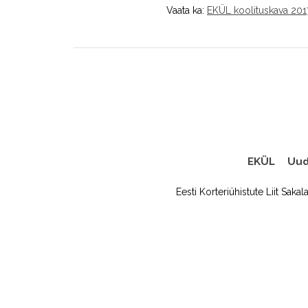
Vaata ka:
EKÜL koolituskava 2017
EKÜL
Uud
Eesti Korteriühistute Liit Sakal