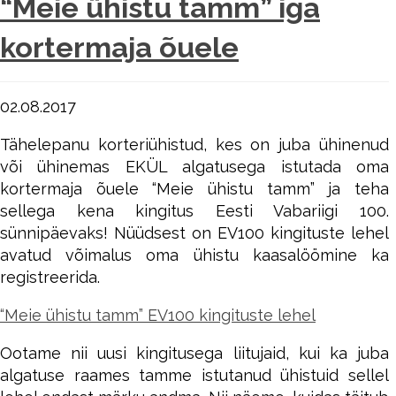
“Meie ühistu tamm” iga
kortermaja õuele
02.08.2017
Tähelepanu korteriühistud, kes on juba ühinenud
või ühinemas EKÜL algatusega istutada oma
kortermaja õuele “Meie ühistu tamm” ja teha
sellega kena kingitus Eesti Vabariigi 100.
sünnipäevaks! Nüüdsest on EV100 kingituste lehel
avatud võimalus oma ühistu kaasalöömine ka
registreerida.
“Meie ühistu tamm” EV100 kingituste lehel
Ootame nii uusi kingitusega liitujaid, kui ka juba
algatuse raames tamme istutanud ühistuid sellel