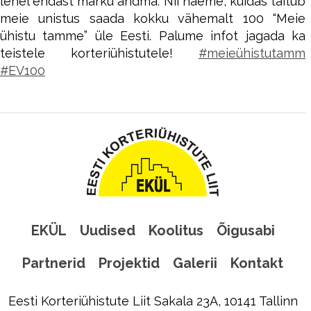
lehel endast märku andma. Nii näeme, kuidas täitub
meie unistus saada kokku vähemalt 100 “Meie
ühistu tamme” üle Eesti. Palume infot jagada ka
teistele korteriühistutele!
#
meieühistutamm
#
EV100
EKÜL
Uudised
Koolitus
Õigusabi
Partnerid
Projektid
Galerii
Kontakt
Eesti Korteriühistute Liit Sakala 23A, 10141 Tallinn